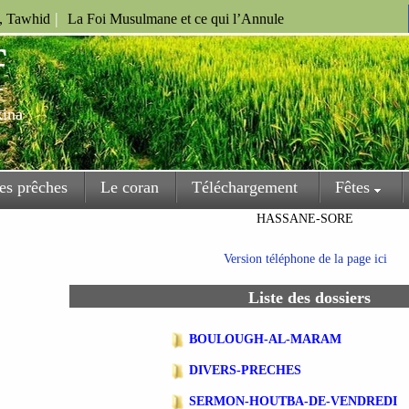
|
u, Tawhid
La Foi Musulmane et ce qui l’Annule
f
kina
es prêches
Le coran
Téléchargement
Fêtes
HASSANE-SORE
Version téléphone de la page ici
Liste des dossiers
BOULOUGH-AL-MARAM
DIVERS-PRECHES
SERMON-HOUTBA-DE-VENDREDI