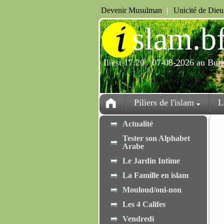
|
Devenir Musulman
Unicité de Die
i
slam.b
Il est 17:20 / 07-08-2026 au Bur
Piliers de l'islam
L
Actualité
Tester son Alphabet
Arabe
Le Jardin Intime
La Famille en islam
Mouloud/oui-non
Les 4 Califes
Vendredi