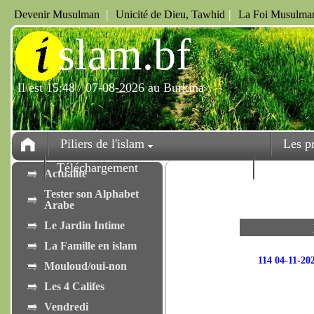
|
|
Devenir Musulman
Unicité de Dieu, Tawhid
La Foi Musulman
i
slam.bf
Il est 15:48 / 07-08-2026 au Burkina
Piliers de l'islam
Les p
Téléchargement
Fêtes
Actualité
Tester son Alphabet
Arabe
Le Jardin Intime
La Famille en islam
114 04-11-
Mouloud/oui-non
Les 4 Califes
Vendredi