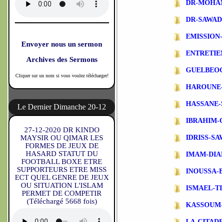
DR-MOHA
DR-SAWA
EMISSIO
Envoyer nous un sermon
ENTRETIE
Archives des Sermons
GUELBEO
Cliquer sur un nom si vous voulez télécharger!
HAROUNE
HASSANE-
Le Dernier Dimanche 20-12
IBRAHIM-
27-12-2020 DR KINDO
MAYSIR OU QIMAR LES
IDRISS-S
FORMES DE JEUX DE
HASARD STATUT DU
IMAM-DIA
FOOTBALL BOXE ETRE
SUPPORTEURS ETRE MISS
INOUSSA-
ECT QUEL GENRE DE JEUX
OU SITUATION L'ISLAM
ISMAEL-T
PERMET DE COMPETIR
(Téléchargé 5668 fois)
KASSOUM
LA-CITAD