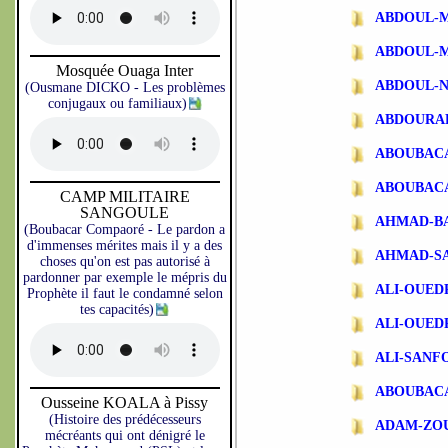
ABDOUL-
ABDOUL-
Mosquée Ouaga Inter
ABDOUL-N
(Ousmane DICKO - Les problèmes
conjugaux ou familiaux)
ABDOURA
ABOUBAC
ABOUBAC
CAMP MILITAIRE
SANGOULE
AHMAD-B
(Boubacar Compaoré - Le pardon a
d'immenses mérites mais il y a des
AHMAD-S
choses qu'on est pas autorisé à
pardonner par exemple le mépris du
ALI-OUE
Prophète il faut le condamné selon
tes capacités)
ALI-OUE
ALI-SANF
ABOUBAC
Ousseine KOALA à Pissy
(Histoire des prédécesseurs
ADAM-ZO
mécréants qui ont dénigré le