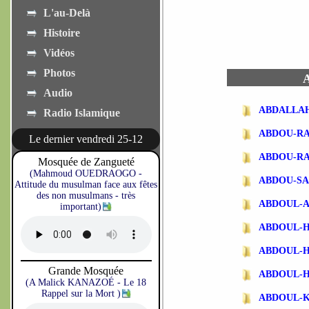
L'au-Delà
Histoire
Vidéos
Photos
A
Audio
ABDALLA
Radio Islamique
ABDOU-R
Le dernier vendredi 25-12
ABDOU-R
Mosquée de Zangueté
(Mahmoud OUEDRAOGO -
ABDOU-SA
Attitude du musulman face aux fêtes
des non musulmans - très
ABDOUL-
important)
ABDOUL-
ABDOUL-
Grande Mosquée
ABDOUL-
(A Malick KANAZOÉ - Le 18
Rappel sur la Mort )
ABDOUL-