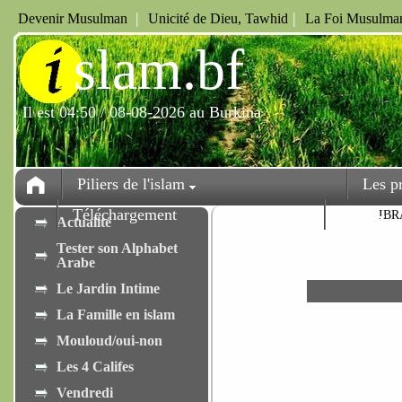
|
|
Devenir Musulman
Unicité de Dieu, Tawhid
La Foi Musulman
i
slam.bf
Il est 04:50 / 08-08-2026 au Burkina
Piliers de l'islam
Les p
Téléchargement
Fêtes
IBR
Actualité
Tester son Alphabet
Arabe
Le Jardin Intime
La Famille en islam
Mouloud/oui-non
Les 4 Califes
Vendredi