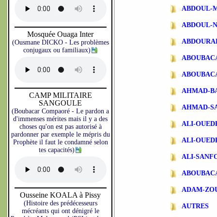
ABDOUL-
ABDOUL-N
Mosquée Ouaga Inter
ABDOURA
(Ousmane DICKO - Les problèmes
conjugaux ou familiaux)
ABOUBAC
ABOUBAC
AHMAD-B
CAMP MILITAIRE
SANGOULE
AHMAD-S
(Boubacar Compaoré - Le pardon a
d'immenses mérites mais il y a des
ALI-OUE
choses qu'on est pas autorisé à
pardonner par exemple le mépris du
ALI-OUE
Prophète il faut le condamné selon
tes capacités)
ALI-SANF
ABOUBAC
ADAM-ZO
Ousseine KOALA à Pissy
(Histoire des prédécesseurs
AUTRES
mécréants qui ont dénigré le