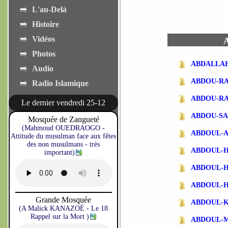
L'au-Delà
Histoire
Vidéos
A
Photos
ABDALLA
Audio
ABDOU-R
Radio Islamique
ABDOU-R
Le dernier vendredi 25-12
ABDOU-SA
Mosquée de Zangueté
(Mahmoud OUEDRAOGO -
ABDOUL-
Attitude du musulman face aux fêtes
des non musulmans - très
ABDOUL-
important)
ABDOUL-
ABDOUL-
Grande Mosquée
ABDOUL-
(A Malick KANAZOÉ - Le 18
Rappel sur la Mort )
ABDOUL-