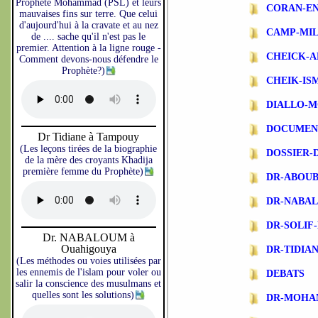
Prophète Mohammad (PSL) et leurs
CORAN-EN
mauvaises fins sur terre. Que celui
d'aujourd'hui à la cravate et au nez
CAMP-MIL
de .... sache qu'il n'est pas le
premier. Attention à la ligne rouge -
CHEICK-A
Comment devons-nous défendre le
Prophète?)
CHEIK-IS
DIALLO-
DOCUMEN
Dr Tidiane à Tampouy
(Les leçons tirées de la biographie
DOSSIER-
de la mère des croyants Khadija
première femme du Prophète)
DR-ABOU
DR-NABA
DR-SOLIF
Dr. NABALOUM à
Ouahigouya
DR-TIDIA
(Les méthodes ou voies utilisées par
les ennemis de l'islam pour voler ou
DEBATS
salir la conscience des musulmans et
quelles sont les solutions)
DR-MOHA