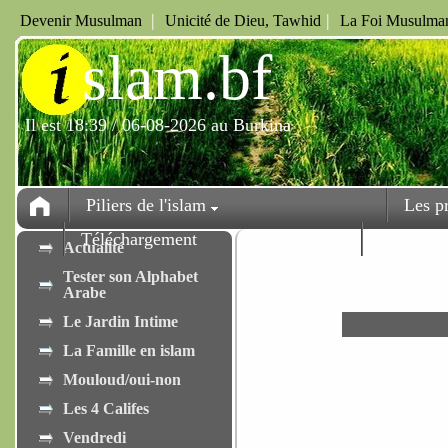
|
|
Devenir Musulman
Unicité de Dieu, Tawhid
La Foi Musulman
i
slam.bf
Il est 18:39 / 06-08-2026 au Burkina
Piliers de l'islam
Les p
Téléchargement
Fêtes
Actualité
Tester son Alphabet
Arabe
Le Jardin Intime
La Famille en islam
Mouloud/oui-non
Les 4 Califes
Vendredi