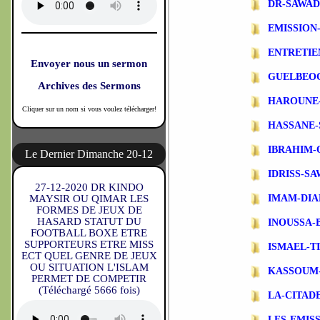
DR-SAWA
EMISSIO
ENTRETIE
Envoyer nous un sermon
GUELBEO
Archives des Sermons
HAROUNE
Cliquer sur un nom si vous voulez télécharger!
HASSANE-
IBRAHIM-
Le Dernier Dimanche 20-12
IDRISS-S
27-12-2020 DR KINDO
MAYSIR OU QIMAR LES
IMAM-DIA
FORMES DE JEUX DE
HASARD STATUT DU
INOUSSA-
FOOTBALL BOXE ETRE
SUPPORTEURS ETRE MISS
ISMAEL-T
ECT QUEL GENRE DE JEUX
OU SITUATION L'ISLAM
KASSOUM
PERMET DE COMPETIR
(Téléchargé 5666 fois)
LA-CITAD
LES-EMIS