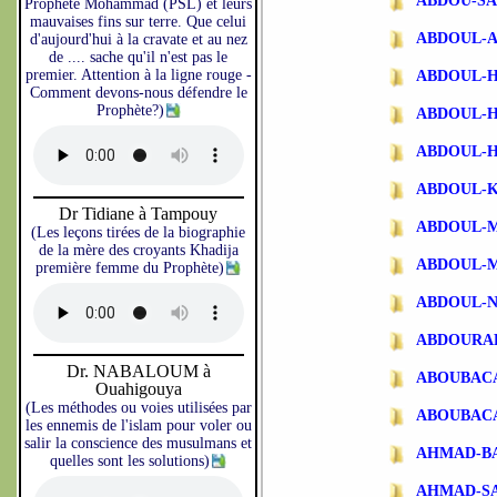
ABDOU-SA
Prophète Mohammad (PSL) et leurs
mauvaises fins sur terre. Que celui
ABDOUL-
d'aujourd'hui à la cravate et au nez
de .... sache qu'il n'est pas le
premier. Attention à la ligne rouge -
ABDOUL-
Comment devons-nous défendre le
Prophète?)
ABDOUL-
ABDOUL-
ABDOUL-
Dr Tidiane à Tampouy
ABDOUL-
(Les leçons tirées de la biographie
de la mère des croyants Khadija
ABDOUL-
première femme du Prophète)
ABDOUL-N
ABDOURA
Dr. NABALOUM à
ABOUBAC
Ouahigouya
(Les méthodes ou voies utilisées par
ABOUBAC
les ennemis de l'islam pour voler ou
salir la conscience des musulmans et
AHMAD-B
quelles sont les solutions)
AHMAD-S