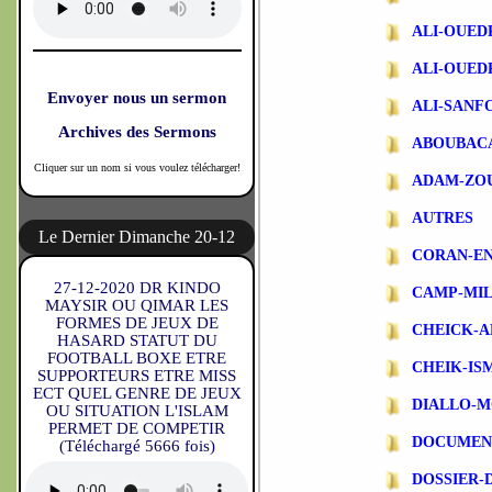
ALI-OUE
ALI-OUE
Envoyer nous un sermon
ALI-SANF
Archives des Sermons
ABOUBAC
Cliquer sur un nom si vous voulez télécharger!
ADAM-ZO
AUTRES
Le Dernier Dimanche 20-12
CORAN-EN
27-12-2020 DR KINDO
CAMP-MIL
MAYSIR OU QIMAR LES
FORMES DE JEUX DE
CHEICK-A
HASARD STATUT DU
FOOTBALL BOXE ETRE
CHEIK-IS
SUPPORTEURS ETRE MISS
ECT QUEL GENRE DE JEUX
DIALLO-
OU SITUATION L'ISLAM
PERMET DE COMPETIR
DOCUMEN
(Téléchargé 5666 fois)
DOSSIER-