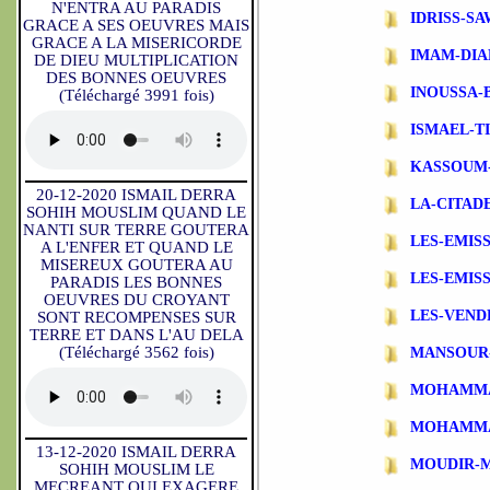
N'ENTRA AU PARADIS
IDRISS-S
GRACE A SES OEUVRES MAIS
GRACE A LA MISERICORDE
IMAM-DIA
DE DIEU MULTIPLICATION
DES BONNES OEUVRES
INOUSSA-
(Téléchargé 3991 fois)
ISMAEL-T
KASSOUM
20-12-2020 ISMAIL DERRA
LA-CITAD
SOHIH MOUSLIM QUAND LE
NANTI SUR TERRE GOUTERA
LES-EMIS
A L'ENFER ET QUAND LE
MISEREUX GOUTERA AU
LES-EMIS
PARADIS LES BONNES
OEUVRES DU CROYANT
LES-VEND
SONT RECOMPENSES SUR
TERRE ET DANS L'AU DELA
(Téléchargé 3562 fois)
MANSOUR
MOHAMMA
MOHAMMA
13-12-2020 ISMAIL DERRA
MOUDIR-
SOHIH MOUSLIM LE
MECREANT QUI EXAGERE