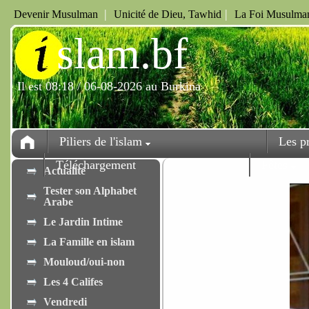
|
|
Devenir Musulman
Unicité de Dieu, Tawhid
La Foi Musulman
i
slam.bf
Il est 08:18 / 06-08-2026 au Burkina
Piliers de l'islam
Les p
Téléchargement
Fêtes
Actualité
Tester son Alphabet
Arabe
Le Jardin Intime
La Famille en islam
Mouloud/oui-non
Les 4 Califes
Vendredi