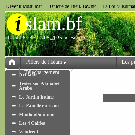
|
|
Devenir Musulman
Unicité de Dieu, Tawhid
La Foi Musulman
i
slam.bf
Il est 06:23 / 07-08-2026 au Burkina
Piliers de l'islam
Les p
Téléchargement
Fêtes
Actualité
Tester son Alphabet
Arabe
Le Jardin Intime
La Famille en islam
Mouloud/oui-non
Les 4 Califes
Vendredi