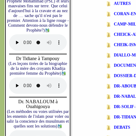
Prophète Mohammad (PSL) et leurs
AUTRES
mauvaises fins sur terre. Que celui
d'aujourd'hui à la cravate et au nez
CORAN-EN
de .... sache qu'il n'est pas le
premier. Attention à la ligne rouge -
CAMP-MIL
Comment devons-nous défendre le
Prophète?)
CHEICK-A
CHEIK-IS
DIALLO-
Dr Tidiane à Tampouy
(Les leçons tirées de la biographie
DOCUMEN
de la mère des croyants Khadija
première femme du Prophète)
DOSSIER-
DR-ABOU
DR-NABA
Dr. NABALOUM à
Ouahigouya
DR-SOLIF
(Les méthodes ou voies utilisées par
les ennemis de l'islam pour voler ou
DR-TIDIA
salir la conscience des musulmans et
quelles sont les solutions)
DEBATS