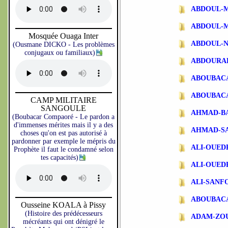
ABDOUL-
ABDOUL-
Mosquée Ouaga Inter
ABDOUL-N
(Ousmane DICKO - Les problèmes
conjugaux ou familiaux)
ABDOURA
ABOUBAC
ABOUBAC
CAMP MILITAIRE
SANGOULE
AHMAD-B
(Boubacar Compaoré - Le pardon a
d'immenses mérites mais il y a des
AHMAD-S
choses qu'on est pas autorisé à
pardonner par exemple le mépris du
ALI-OUE
Prophète il faut le condamné selon
tes capacités)
ALI-OUE
ALI-SANF
ABOUBAC
Ousseine KOALA à Pissy
(Histoire des prédécesseurs
ADAM-ZO
mécréants qui ont dénigré le