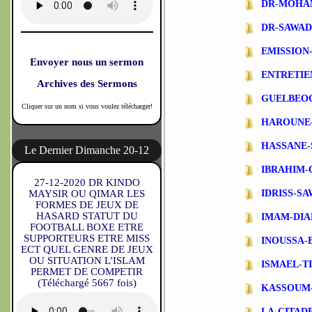
DR-MOHA
DR-SAWA
EMISSIO
Envoyer nous un sermon
ENTRETIE
Archives des Sermons
GUELBEO
Cliquer sur un nom si vous voulez télécharger!
HAROUNE
HASSANE-
Le Dernier Dimanche 20-12
IBRAHIM-
27-12-2020 DR KINDO
MAYSIR OU QIMAR LES
IDRISS-S
FORMES DE JEUX DE
HASARD STATUT DU
IMAM-DIA
FOOTBALL BOXE ETRE
SUPPORTEURS ETRE MISS
INOUSSA-
ECT QUEL GENRE DE JEUX
OU SITUATION L'ISLAM
ISMAEL-T
PERMET DE COMPETIR
(Téléchargé 5667 fois)
KASSOUM
LA-CITAD