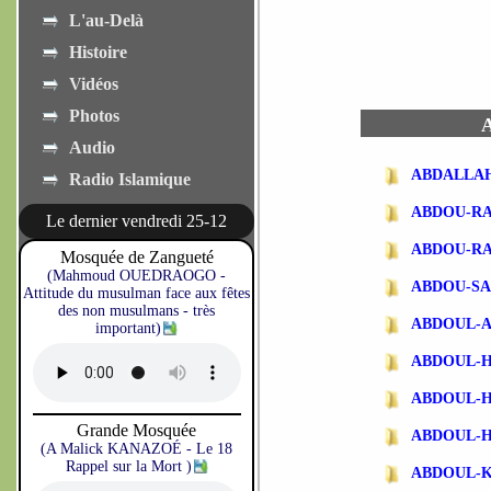
L'au-Delà
Histoire
Vidéos
Photos
A
Audio
ABDALLA
Radio Islamique
ABDOU-R
Le dernier vendredi 25-12
ABDOU-R
Mosquée de Zangueté
(Mahmoud OUEDRAOGO -
ABDOU-SA
Attitude du musulman face aux fêtes
des non musulmans - très
ABDOUL-
important)
ABDOUL-
ABDOUL-
Grande Mosquée
ABDOUL-
(A Malick KANAZOÉ - Le 18
Rappel sur la Mort )
ABDOUL-