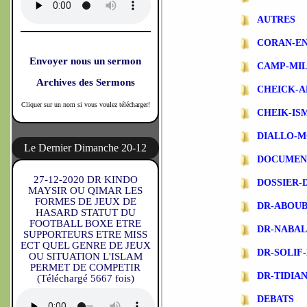
AUTRES
CORAN-EN
Envoyer nous un sermon
CAMP-MIL
Archives des Sermons
CHEICK-A
Cliquer sur un nom si vous voulez télécharger!
CHEIK-IS
DIALLO-
Le Dernier Dimanche 20-12
DOCUMEN
27-12-2020 DR KINDO
DOSSIER-
MAYSIR OU QIMAR LES
FORMES DE JEUX DE
DR-ABOU
HASARD STATUT DU
FOOTBALL BOXE ETRE
DR-NABA
SUPPORTEURS ETRE MISS
ECT QUEL GENRE DE JEUX
DR-SOLIF
OU SITUATION L'ISLAM
PERMET DE COMPETIR
DR-TIDIA
(Téléchargé 5667 fois)
DEBATS