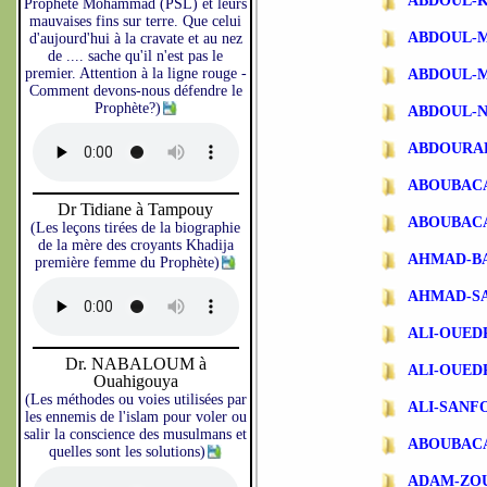
ABDOUL-
Prophète Mohammad (PSL) et leurs
mauvaises fins sur terre. Que celui
ABDOUL-
d'aujourd'hui à la cravate et au nez
de .... sache qu'il n'est pas le
premier. Attention à la ligne rouge -
ABDOUL-
Comment devons-nous défendre le
Prophète?)
ABDOUL-N
ABDOURA
ABOUBAC
Dr Tidiane à Tampouy
ABOUBAC
(Les leçons tirées de la biographie
de la mère des croyants Khadija
AHMAD-B
première femme du Prophète)
AHMAD-S
ALI-OUE
Dr. NABALOUM à
ALI-OUE
Ouahigouya
(Les méthodes ou voies utilisées par
ALI-SANF
les ennemis de l'islam pour voler ou
salir la conscience des musulmans et
ABOUBAC
quelles sont les solutions)
ADAM-ZO