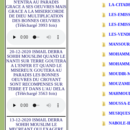
N'ENTRA AU PARADIS
LA-CITAD
GRACE A SES OEUVRES MAIS
GRACE A LA MISERICORDE
LES-EMIS
DE DIEU MULTIPLICATION
DES BONNES OEUVRES
LES-EMIS
(Téléchargé 3993 fois)
LES-VEND
MANSOUR
20-12-2020 ISMAIL DERRA
MOHAMMA
SOHIH MOUSLIM QUAND LE
NANTI SUR TERRE GOUTERA
MOHAMMA
A L'ENFER ET QUAND LE
MISEREUX GOUTERA AU
MOUDIR-
PARADIS LES BONNES
OEUVRES DU CROYANT
MOUZAMI
SONT RECOMPENSES SUR
TERRE ET DANS L'AU DELA
(Téléchargé 3563 fois)
MAHMOUD
MOUSSA-
MUSIQUES
13-12-2020 ISMAIL DERRA
NABOLE-I
SOHIH MOUSLIM LE
MECREANT QUI EXAGERE