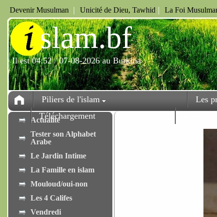
|
|
Devenir Musulman
Unicité de Dieu, Tawhid
La Foi Musulman
i
slam.bf
Il est 04:52 / 07-08-2026 au Burkina
Piliers de l'islam
Les p
Téléchargement
Fêtes
Actualité
Tester son Alphabet
Arabe
Le Jardin Intime
La Famille en islam
Mouloud/oui-non
Les 4 Califes
Vendredi