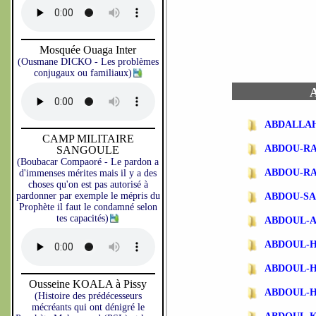
Mosquée Ouaga Inter
(Ousmane DICKO - Les problèmes
conjugaux ou familiaux)
A
ABDALLA
CAMP MILITAIRE
ABDOU-R
SANGOULE
(Boubacar Compaoré - Le pardon a
ABDOU-R
d'immenses mérites mais il y a des
choses qu'on est pas autorisé à
pardonner par exemple le mépris du
ABDOU-SA
Prophète il faut le condamné selon
tes capacités)
ABDOUL-
ABDOUL-
ABDOUL-
Ousseine KOALA à Pissy
ABDOUL-
(Histoire des prédécesseurs
mécréants qui ont dénigré le