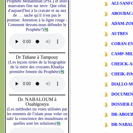
Prophète Mohammad (PSL) et leurs
ALI-SANF
mauvaises fins sur terre. Que celui
d'aujourd'hui à la cravate et au nez
ABOUBAC
de .... sache qu'il n'est pas le
premier. Attention à la ligne rouge -
ADAM-ZO
Comment devons-nous défendre le
Prophète?)
AUTRES
CORAN-EN
CAMP-MIL
Dr Tidiane à Tampouy
(Les leçons tirées de la biographie
CHEICK-A
de la mère des croyants Khadija
première femme du Prophète)
CHEIK-IS
DIALLO-
DOCUMEN
Dr. NABALOUM à
Ouahigouya
DOSSIER-
(Les méthodes ou voies utilisées par
les ennemis de l'islam pour voler ou
DR-ABOU
salir la conscience des musulmans et
quelles sont les solutions)
DR-NABA