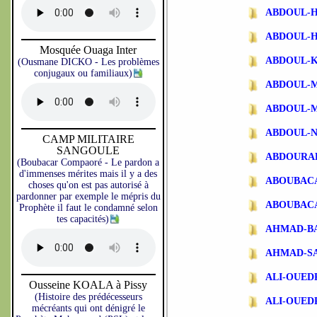
ABDOUL-
ABDOUL-
Mosquée Ouaga Inter
ABDOUL-
(Ousmane DICKO - Les problèmes
conjugaux ou familiaux)
ABDOUL-
ABDOUL-
ABDOUL-N
CAMP MILITAIRE
SANGOULE
ABDOURA
(Boubacar Compaoré - Le pardon a
d'immenses mérites mais il y a des
ABOUBAC
choses qu'on est pas autorisé à
pardonner par exemple le mépris du
ABOUBAC
Prophète il faut le condamné selon
tes capacités)
AHMAD-B
AHMAD-S
ALI-OUE
Ousseine KOALA à Pissy
(Histoire des prédécesseurs
ALI-OUE
mécréants qui ont dénigré le