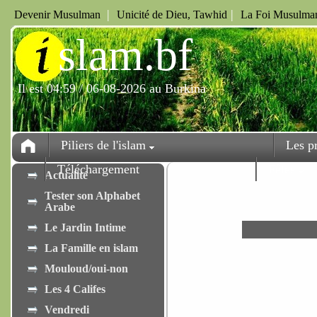
|
|
Devenir Musulman
Unicité de Dieu, Tawhid
La Foi Musulman
i
slam.bf
Il est 04:59 / 06-08-2026 au Burkina
Piliers de l'islam
Les p
Téléchargement
Fêtes
Actualité
Tester son Alphabet
Arabe
Le Jardin Intime
La Famille en islam
Mouloud/oui-non
Les 4 Califes
Vendredi