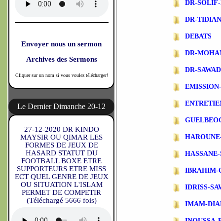
DR-SOLIF
DR-TIDIA
DEBATS
Envoyer nous un sermon
DR-MOHA
Archives des Sermons
DR-SAWA
Cliquer sur un nom si vous voulez télécharger!
EMISSIO
ENTRETIE
Le Dernier Dimanche 20-12
GUELBEO
27-12-2020 DR KINDO
MAYSIR OU QIMAR LES
HAROUNE
FORMES DE JEUX DE
HASARD STATUT DU
HASSANE-
FOOTBALL BOXE ETRE
SUPPORTEURS ETRE MISS
IBRAHIM-
ECT QUEL GENRE DE JEUX
OU SITUATION L'ISLAM
IDRISS-S
PERMET DE COMPETIR
(Téléchargé 5666 fois)
IMAM-DIA
INOUSSA-