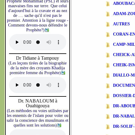
Prophète Mohammad (PSL) et leurs
ABOUBAC
mauvaises fins sur terre. Que celui
d'aujourd'hui à la cravate et au nez
ADAM-ZO
de .... sache qu'il n'est pas le
premier. Attention à la ligne rouge -
AUTRES
Comment devons-nous défendre le
Prophète?)
CORAN-EN
CAMP-MIL
CHEICK-A
Dr Tidiane à Tampouy
(Les leçons tirées de la biographie
CHEIK-IS
de la mère des croyants Khadija
première femme du Prophète)
DIALLO-
DOCUMEN
DOSSIER-
Dr. NABALOUM à
Ouahigouya
DR-ABOU
(Les méthodes ou voies utilisées par
les ennemis de l'islam pour voler ou
DR-NABA
salir la conscience des musulmans et
quelles sont les solutions)
DR-SOLIF