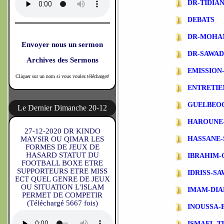
DR-TIDIA
DEBATS
DR-MOHA
Envoyer nous un sermon
DR-SAWA
Archives des Sermons
EMISSIO
Cliquer sur un nom si vous voulez télécharger!
ENTRETIE
GUELBEO
Le Dernier Dimanche 20-12
HAROUNE
27-12-2020 DR KINDO
MAYSIR OU QIMAR LES
HASSANE-
FORMES DE JEUX DE
HASARD STATUT DU
IBRAHIM-
FOOTBALL BOXE ETRE
SUPPORTEURS ETRE MISS
IDRISS-S
ECT QUEL GENRE DE JEUX
OU SITUATION L'ISLAM
IMAM-DIA
PERMET DE COMPETIR
(Téléchargé 5667 fois)
INOUSSA-
ISMAEL-T