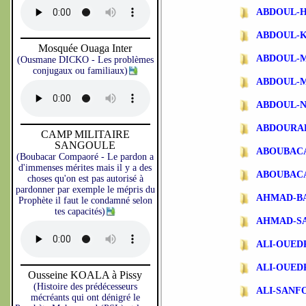
ABDOUL-
ABDOUL-
Mosquée Ouaga Inter
ABDOUL-
(Ousmane DICKO - Les problèmes
conjugaux ou familiaux)
ABDOUL-
ABDOUL-N
ABDOURA
CAMP MILITAIRE
SANGOULE
ABOUBAC
(Boubacar Compaoré - Le pardon a
d'immenses mérites mais il y a des
ABOUBAC
choses qu'on est pas autorisé à
pardonner par exemple le mépris du
AHMAD-B
Prophète il faut le condamné selon
tes capacités)
AHMAD-S
ALI-OUE
ALI-OUE
Ousseine KOALA à Pissy
(Histoire des prédécesseurs
ALI-SANF
mécréants qui ont dénigré le