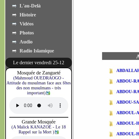
L'au-Delà
Histoire
Vidéos
Photos
Audio
Radio Islamique
A
Le dernier vendredi 25-12
ABDALLA
Mosquée de Zangueté
(Mahmoud OUEDRAOGO -
ABDOU-R
Attitude du musulman face aux fêtes
des non musulmans - très
ABDOU-R
important)
ABDOU-SA
ABDOUL-
Grande Mosquée
ABDOUL-
(A Malick KANAZOÉ - Le 18
Rappel sur la Mort )
ABDOUL-