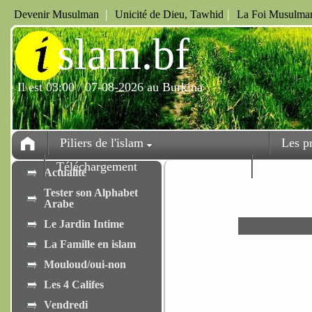
|
|
Devenir Musulman
Unicité de Dieu, Tawhid
La Foi Musulman
i
slam.bf
Il est 03:00 / 07-08-2026 au Burkina
Piliers de l'islam
Les p
Téléchargement
Fêtes
Actualité
Tester son Alphabet
Arabe
Le Jardin Intime
La Famille en islam
Mouloud/oui-non
Les 4 Califes
Vendredi