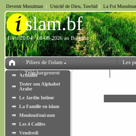
|
|
Devenir Musulman
Unicité de Dieu, Tawhid
La Foi Musulman
i
slam.bf
Il est 20:04 / 08-08-2026 au Burkina
Piliers de l'islam
Les p
Téléchargement
Fêtes
Actualité
Tester son Alphabet
Arabe
Le Jardin Intime
La Famille en islam
Mouloud/oui-non
Les 4 Califes
Vendredi