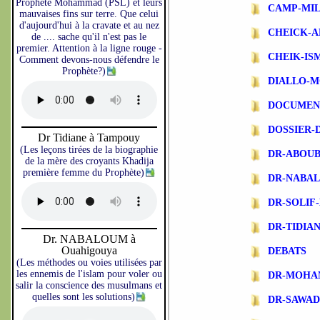
Prophète Mohammad (PSL) et leurs
CAMP-MIL
mauvaises fins sur terre. Que celui
d'aujourd'hui à la cravate et au nez
CHEICK-A
de .... sache qu'il n'est pas le
premier. Attention à la ligne rouge -
CHEIK-IS
Comment devons-nous défendre le
Prophète?)
DIALLO-
DOCUMEN
DOSSIER-
Dr Tidiane à Tampouy
(Les leçons tirées de la biographie
DR-ABOU
de la mère des croyants Khadija
première femme du Prophète)
DR-NABA
DR-SOLIF
DR-TIDIA
Dr. NABALOUM à
Ouahigouya
DEBATS
(Les méthodes ou voies utilisées par
les ennemis de l'islam pour voler ou
DR-MOHA
salir la conscience des musulmans et
quelles sont les solutions)
DR-SAWA