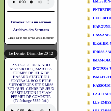
EMISSIO
ENTRETIE
GUELBEO
Envoyer nous un sermon
HAROUNE
Archives des Sermons
HASSANE-
Cliquer sur un nom si vous voulez télécharger!
IBRAHIM-
IDRISS-S
Le Dernier Dimanche 20-12
IMAM-DIA
27-12-2020 DR KINDO
MAYSIR OU QIMAR LES
INOUSSA-
FORMES DE JEUX DE
HASARD STATUT DU
ISMAEL-T
FOOTBALL BOXE ETRE
SUPPORTEURS ETRE MISS
KASSOUM
ECT QUEL GENRE DE JEUX
OU SITUATION L'ISLAM
LA-CITAD
PERMET DE COMPETIR
(Téléchargé 5669 fois)
LES-EMIS
LES-EMIS