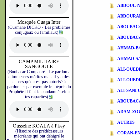
ABDOUL-N
ABDOURA
Mosquée Ouaga Inter
ABOUBAC
(Ousmane DICKO - Les problèmes
conjugaux ou familiaux)
ABOUBAC
AHMAD-B
AHMAD-S
CAMP MILITAIRE
SANGOULE
ALI-OUE
(Boubacar Compaoré - Le pardon a
d'immenses mérites mais il y a des
ALI-OUE
choses qu'on est pas autorisé à
pardonner par exemple le mépris du
ALI-SANF
Prophète il faut le condamné selon
tes capacités)
ABOUBAC
ADAM-ZO
AUTRES
Ousseine KOALA à Pissy
(Histoire des prédécesseurs
CORAN-EN
mécréants qui ont dénigré le