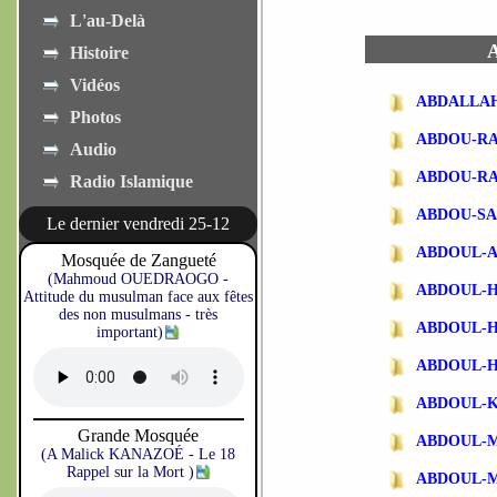
L'au-Delà
A
Histoire
Vidéos
ABDALLA
Photos
ABDOU-R
Audio
ABDOU-R
Radio Islamique
ABDOU-SA
Le dernier vendredi 25-12
ABDOUL-
Mosquée de Zangueté
(Mahmoud OUEDRAOGO -
ABDOUL-
Attitude du musulman face aux fêtes
des non musulmans - très
ABDOUL-
important)
ABDOUL-
ABDOUL-
Grande Mosquée
ABDOUL-
(A Malick KANAZOÉ - Le 18
Rappel sur la Mort )
ABDOUL-