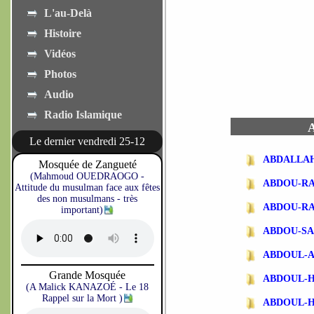
L'au-Delà
Histoire
Vidéos
Photos
Audio
Radio Islamique
A
Le dernier vendredi 25-12
ABDALLA
Mosquée de Zangueté
(Mahmoud OUEDRAOGO -
ABDOU-R
Attitude du musulman face aux fêtes
des non musulmans - très
ABDOU-R
important)
ABDOU-SA
ABDOUL-
Grande Mosquée
ABDOUL-
(A Malick KANAZOÉ - Le 18
Rappel sur la Mort )
ABDOUL-