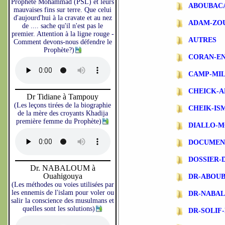
Prophète Mohammad (PSL) et leurs
ABOUBAC
mauvaises fins sur terre. Que celui
d'aujourd'hui à la cravate et au nez
ADAM-ZO
de .... sache qu'il n'est pas le
premier. Attention à la ligne rouge -
AUTRES
Comment devons-nous défendre le
Prophète?)
CORAN-EN
CAMP-MIL
CHEICK-A
Dr Tidiane à Tampouy
(Les leçons tirées de la biographie
CHEIK-IS
de la mère des croyants Khadija
première femme du Prophète)
DIALLO-
DOCUMEN
DOSSIER-
Dr. NABALOUM à
Ouahigouya
DR-ABOU
(Les méthodes ou voies utilisées par
les ennemis de l'islam pour voler ou
DR-NABA
salir la conscience des musulmans et
quelles sont les solutions)
DR-SOLIF