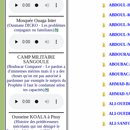
ABDOUL-
ABDOUL-
Mosquée Ouaga Inter
ABDOUL-
(Ousmane DICKO - Les problèmes
conjugaux ou familiaux)
ABDOUL-
ABDOUL-N
ABDOURA
CAMP MILITAIRE
SANGOULE
ABOUBAC
(Boubacar Compaoré - Le pardon a
d'immenses mérites mais il y a des
ABOUBAC
choses qu'on est pas autorisé à
pardonner par exemple le mépris du
AHMAD-B
Prophète il faut le condamné selon
tes capacités)
AHMAD-S
ALI-OUE
ALI-OUE
Ousseine KOALA à Pissy
(Histoire des prédécesseurs
ALI-SANF
mécréants qui ont dénigré le