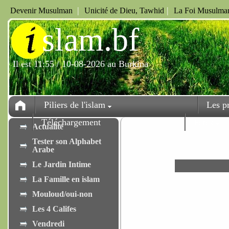
|
|
Devenir Musulman
Unicité de Dieu, Tawhid
La Foi Musulman
i
slam.bf
Il est 11:55 / 10-08-2026 au Burkina
Piliers de l'islam
Les p
Téléchargement
Fêtes
Actualité
Tester son Alphabet
Arabe
Le Jardin Intime
La Famille en islam
Mouloud/oui-non
Les 4 Califes
Vendredi