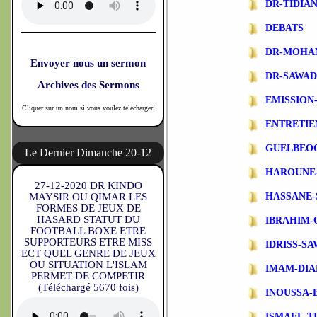
DR-TIDIA
DEBATS
DR-MOHA
Envoyer nous un sermon
DR-SAWA
Archives des Sermons
EMISSIO
Cliquer sur un nom si vous voulez télécharger!
ENTRETIE
GUELBEO
Le Dernier Dimanche 20-12
HAROUNE
27-12-2020 DR KINDO
MAYSIR OU QIMAR LES
HASSANE-
FORMES DE JEUX DE
HASARD STATUT DU
IBRAHIM-
FOOTBALL BOXE ETRE
SUPPORTEURS ETRE MISS
IDRISS-S
ECT QUEL GENRE DE JEUX
OU SITUATION L'ISLAM
IMAM-DIA
PERMET DE COMPETIR
(Téléchargé 5670 fois)
INOUSSA-
ISMAEL-T