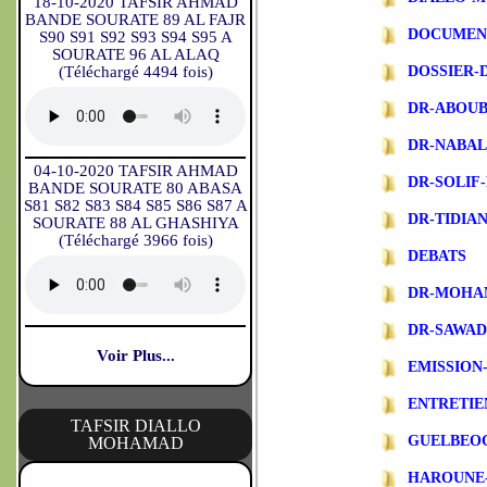
18-10-2020 TAFSIR AHMAD
BANDE SOURATE 89 AL FAJR
DOCUMEN
S90 S91 S92 S93 S94 S95 A
SOURATE 96 AL ALAQ
(Téléchargé 4494 fois)
DOSSIER-
DR-ABOU
DR-NABA
04-10-2020 TAFSIR AHMAD
DR-SOLIF
BANDE SOURATE 80 ABASA
S81 S82 S83 S84 S85 S86 S87 A
DR-TIDIA
SOURATE 88 AL GHASHIYA
(Téléchargé 3966 fois)
DEBATS
DR-MOHA
DR-SAWA
Voir Plus...
EMISSIO
ENTRETIE
TAFSIR DIALLO
GUELBEO
MOHAMAD
HAROUNE