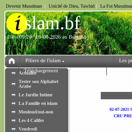
|
|
Devenir Musulman
Unicité de Dieu, Tawhid
La Foi Musulman
i
slam.bf
Il est 09:20 / 09-08-2026 au Burkina
Piliers de l'islam
Les p
Téléchargement
Fêtes
Actualité
Tester son Alphabet
Arabe
Le Jardin Intime
La Famille en islam
02-07-202
Mouloud/oui-non
CRU PRE
Les 4 Califes
Vendredi