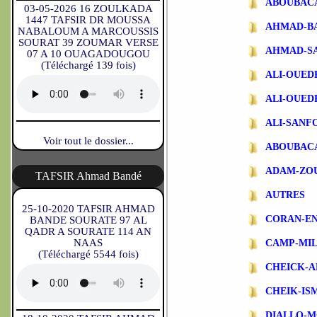
ABOUBAC
03-05-2026 16 ZOULKADA
1447 TAFSIR DR MOUSSA
AHMAD-B
NABALOUM A MARCOUSSIS
SOURAT 39 ZOUMAR VERSE
AHMAD-S
07 A 10 OUAGADOUGOU
(Téléchargé 139 fois)
ALI-OUE
ALI-OUE
ALI-SANF
Voir tout le dossier...
ABOUBAC
ADAM-ZO
TAFSIR Ahmad Bandé
AUTRES
25-10-2020 TAFSIR AHMAD
CORAN-EN
BANDE SOURATE 97 AL
QADR A SOURATE 114 AN
NAAS
CAMP-MIL
(Téléchargé 5544 fois)
CHEICK-A
CHEIK-IS
DIALLO-