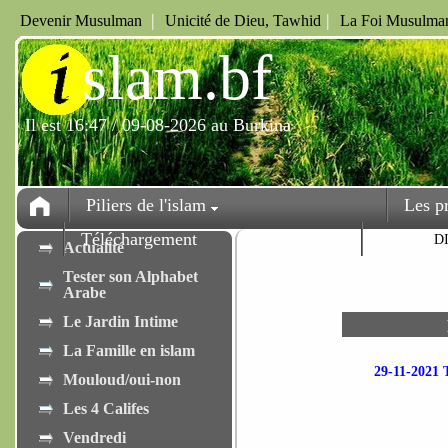
|
|
Devenir Musulman
Unicité de Dieu, Tawhid
La Foi Musulman
i
slam.bf
Il est 16:47 / 09-08-2026 au Burkina
Piliers de l'islam
Les p
Téléchargement
Fêtes
D
Actualité
Tester son Alphabet
Arabe
Le Jardin Intime
La Famille en islam
29-11-202
Mouloud/oui-non
Les 4 Califes
Vendredi