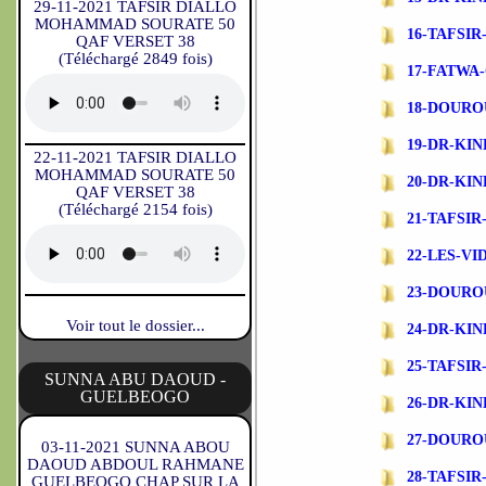
29-11-2021 TAFSIR DIALLO
MOHAMMAD SOURATE 50
16-TAFSI
QAF VERSET 38
(Téléchargé 2849 fois)
17-FATWA
18-DOURO
19-DR-KI
22-11-2021 TAFSIR DIALLO
MOHAMMAD SOURATE 50
20-DR-KI
QAF VERSET 38
(Téléchargé 2154 fois)
21-TAFSI
22-LES-V
23-DOURO
Voir tout le dossier...
24-DR-KI
25-TAFSI
SUNNA ABU DAOUD -
GUELBEOGO
26-DR-KI
27-DOURO
03-11-2021 SUNNA ABOU
DAOUD ABDOUL RAHMANE
28-TAFSI
GUELBEOGO CHAP SUR LA