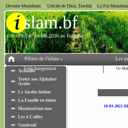
|
|
Devenir Musulman
Unicité de Dieu, Tawhid
La Foi Musulman
i
slam.bf
Il est 06:24 / 06-08-2026 au Burkina
Piliers de l'islam
Les p
Téléchargement
Fêtes
Dr-Mo
Actualité
Tester son Alphabet
Arabe
Le Jardin Intime
La Famille en islam
18-03-2023
Mouloud/oui-non
Les 4 Califes
Vendredi