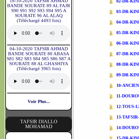
18-10-2020 TAFSIR AHMAD
02-DR-KI
BANDE SOURATE 89 AL FAJR
S90 S91 S92 S93 S94 S95 A
03-DR-KIN
SOURATE 96 AL ALAQ
(Téléchargé 4493 fois)
04-DR-KI
05-DR-KI
06-DR-KI
04-10-2020 TAFSIR AHMAD
BANDE SOURATE 80 ABASA
07-DR-KI
S81 S82 S83 S84 S85 S86 S87 A
SOURATE 88 AL GHASHIYA
08-DR-KI
(Téléchargé 3965 fois)
09-DR-KI
10-ANCIE
11-DOURO
Voir Plus...
12-TOUS-L
13-TAFSI
TAFSIR DIALLO
MOHAMAD
14-DOURO
15-DR-KI