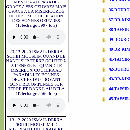
35-DR-KIN
N'ENTRA AU PARADIS
GRACE A SES OEUVRES MAIS
36-DOURO
GRACE A LA MISERICORDE
DE DIEU MULTIPLICATION
37-DR-KI
DES BONNES OEUVRES
(Téléchargé 3997 fois)
38-TAFSIR-
39-DOURO
40-DR-KI
20-12-2020 ISMAIL DERRA
SOHIH MOUSLIM QUAND LE
41-TAFSIR-
NANTI SUR TERRE GOUTERA
A L'ENFER ET QUAND LE
42-DOURO
MISEREUX GOUTERA AU
PARADIS LES BONNES
43-DR-KI
OEUVRES DU CROYANT
SONT RECOMPENSES SUR
TERRE ET DANS L'AU DELA
44-TAFSIR-
(Téléchargé 3566 fois)
45-TAFSI
13-12-2020 ISMAIL DERRA
SOHIH MOUSLIM LE
MECREANT QUI EXAGERE