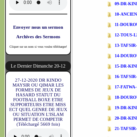
09-DR-KI
10-ANCIE
11-DOURO
Envoyer nous un sermon
12-TOUS-L
Archives des Sermons
13-TAFSI
Cliquer sur un nom si vous voulez télécharger!
14-DOURO
Le Dernier Dimanche 20-12
15-DR-KI
16-TAFSI
27-12-2020 DR KINDO
MAYSIR OU QIMAR LES
17-FATWA
FORMES DE JEUX DE
HASARD STATUT DU
18-DOURO
FOOTBALL BOXE ETRE
SUPPORTEURS ETRE MISS
19-DR-KI
ECT QUEL GENRE DE JEUX
OU SITUATION L'ISLAM
20-DR-KI
PERMET DE COMPETIR
(Téléchargé 5669 fois)
21-TAFSI