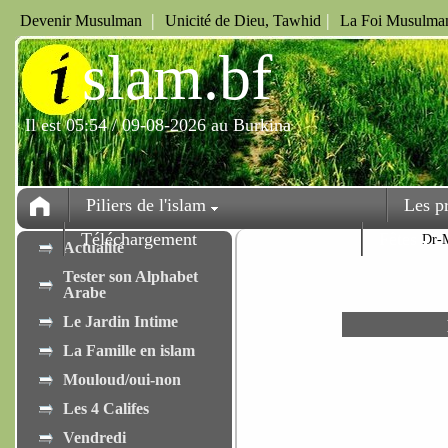
|
|
Devenir Musulman
Unicité de Dieu, Tawhid
La Foi Musulman
i
slam.bf
Il est 05:54 / 09-08-2026 au Burkina
Piliers de l'islam
Les p
Téléchargement
Fêtes
Dr-
Actualité
Tester son Alphabet
Arabe
Le Jardin Intime
La Famille en islam
Mouloud/oui-non
Les 4 Califes
Vendredi