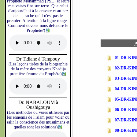
Prophète Mohammad (PSL) et leurs
mauvaises fins sur terre. Que celui
d'aujourd'hui à la cravate et au nez
de .... sache qu'il n'est pas le
premier. Attention à la ligne rouge -
Comment devons-nous défendre le
Prophète?)
A
01-DR-KIN
Dr Tidiane à Tampouy
(Les leçons tirées de la biographie
02-DR-KI
de la mère des croyants Khadija
première femme du Prophète)
03-DR-KIN
04-DR-KI
05-DR-KI
Dr. NABALOUM à
Ouahigouya
06-DR-KI
(Les méthodes ou voies utilisées par
les ennemis de l'islam pour voler ou
07-DR-KI
salir la conscience des musulmans et
quelles sont les solutions)
08-DR-KI