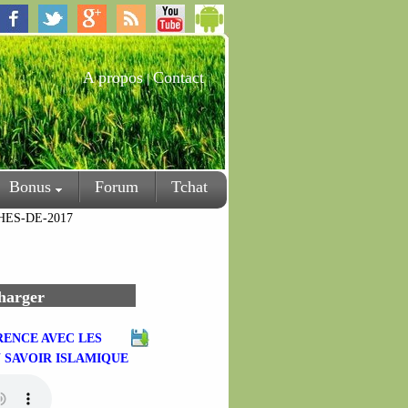
A propos
Contact
|
Bonus
Forum
Tchat
HES-DE-2017
charger
RENCE AVEC LES
 SAVOIR ISLAMIQUE