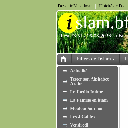
|
Devenir Musulman
Unicité de Die
i
slam.b
Il est 23:51 / 06-08-2026 au Bur
Piliers de l'islam
L
Actualité
Tester son Alphabet
Arabe
Le Jardin Intime
La Famille en islam
Mouloud/oui-non
Les 4 Califes
Vendredi