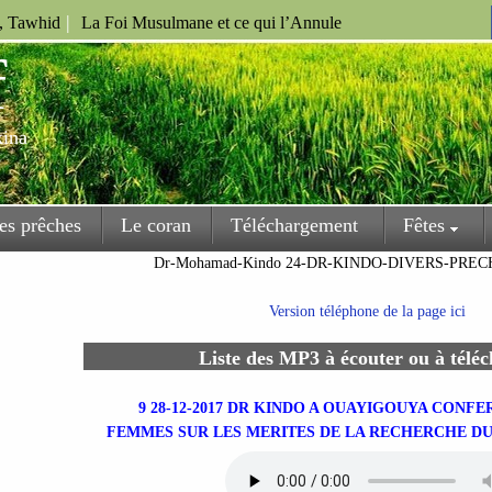
|
u, Tawhid
La Foi Musulmane et ce qui l’Annule
f
kina
es prêches
Le coran
Téléchargement
Fêtes
Dr-Mohamad-Kindo 24-DR-KINDO-DIVERS-PREC
Version téléphone de la page ici
Liste des MP3 à écouter ou à télé
9 28-12-2017 DR KINDO A OUAYIGOUYA CONFE
FEMMES SUR LES MERITES DE LA RECHERCHE DU