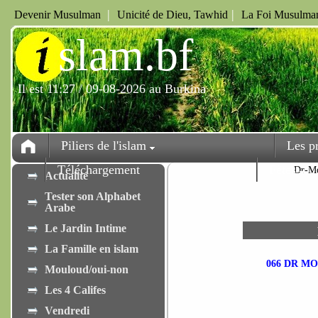
|
|
Devenir Musulman
Unicité de Dieu, Tawhid
La Foi Musulman
i
slam.bf
Il est 11:27 / 09-08-2026 au Burkina
Piliers de l'islam
Les p
Téléchargement
Fêtes
Dr-M
Actualité
Tester son Alphabet
Arabe
Le Jardin Intime
La Famille en islam
066 DR M
Mouloud/oui-non
Les 4 Califes
Vendredi