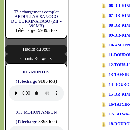
06-DR-KI
Téléchargement complet
07-DR-KI
ABDULLAH SANOGO
DU BURKINA FASO (ZIP -
08-DR-KI
390MB)
Télécharger 59393 fois
09-DR-KI
10-ANCIE
Hadith du Jour
11-DOURO
Chants Religieux
12-TOUS-L
016 MONTHS
13-TAFSI
9185 fois)
(Téléchargé
14-DOURO
15-DR-KI
16-TAFSI
015 MOHON AMPUN
17-FATWA
8368 fois)
(Téléchargé
18-DOURO