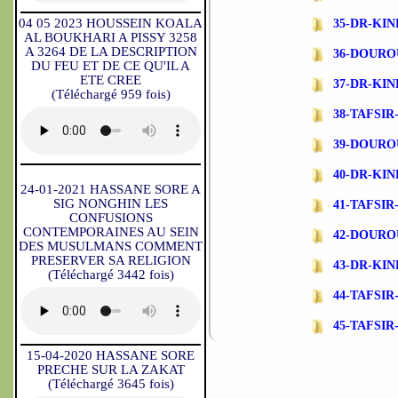
04 05 2023 HOUSSEIN KOALA
35-DR-KIN
AL BOUKHARI A PISSY 3258
A 3264 DE LA DESCRIPTION
36-DOURO
DU FEU ET DE CE QU'IL A
ETE CREE
37-DR-KI
(Téléchargé 959 fois)
38-TAFSIR-
39-DOURO
40-DR-KI
24-01-2021 HASSANE SORE A
SIG NONGHIN LES
41-TAFSIR-
CONFUSIONS
CONTEMPORAINES AU SEIN
42-DOURO
DES MUSULMANS COMMENT
PRESERVER SA RELIGION
43-DR-KI
(Téléchargé 3442 fois)
44-TAFSIR-
45-TAFSI
15-04-2020 HASSANE SORE
PRECHE SUR LA ZAKAT
(Téléchargé 3645 fois)