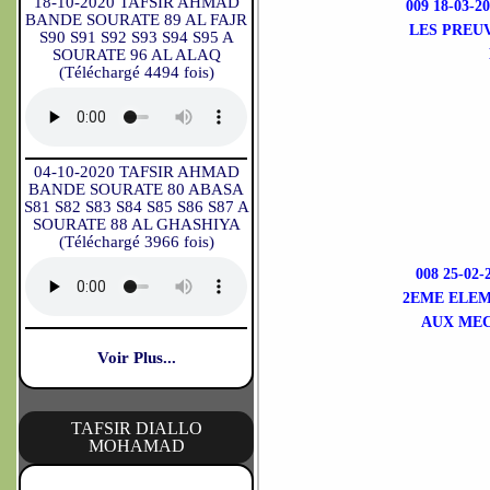
18-10-2020 TAFSIR AHMAD
009 18-03
BANDE SOURATE 89 AL FAJR
LES PREU
S90 S91 S92 S93 S94 S95 A
SOURATE 96 AL ALAQ
(Téléchargé 4494 fois)
04-10-2020 TAFSIR AHMAD
BANDE SOURATE 80 ABASA
S81 S82 S83 S84 S85 S86 S87 A
SOURATE 88 AL GHASHIYA
(Téléchargé 3966 fois)
008 25-0
2EME ELEM
AUX MEC
Voir Plus...
TAFSIR DIALLO
MOHAMAD