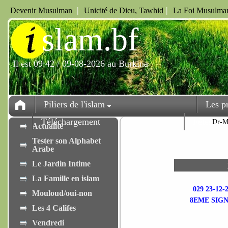
|
|
Devenir Musulman
Unicité de Dieu, Tawhid
La Foi Musulman
i
slam.bf
Il est 09:42 / 09-08-2026 au Burkina
Piliers de l'islam
Les p
Téléchargement
Fêtes
Dr-M
Actualité
Tester son Alphabet
Arabe
Le Jardin Intime
La Famille en islam
029 23-1
Mouloud/oui-non
8EME SIGN
Les 4 Califes
Vendredi