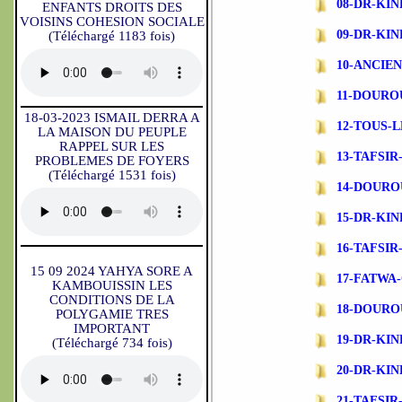
08-DR-KI
ENFANTS DROITS DES
VOISINS COHESION SOCIALE
09-DR-KI
(Téléchargé 1183 fois)
10-ANCIE
11-DOURO
18-03-2023 ISMAIL DERRA A
12-TOUS-L
LA MAISON DU PEUPLE
RAPPEL SUR LES
13-TAFSI
PROBLEMES DE FOYERS
(Téléchargé 1531 fois)
14-DOURO
15-DR-KI
16-TAFSI
15 09 2024 YAHYA SORE A
17-FATWA
KAMBOUISSIN LES
CONDITIONS DE LA
18-DOURO
POLYGAMIE TRES
IMPORTANT
19-DR-KI
(Téléchargé 734 fois)
20-DR-KI
21-TAFSI