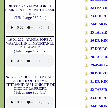
30 08 2024 YAHYA SORE A
22-LES-V
RIMKIETA LE MONOTHEISME
PURE
23-DOURO
(Téléchargé 960 fois)
24-DR-KI
25-TAFSI
19 01 2024 YAHYA SORE A
26-DR-KI
WAYALGHIN L'IMPORTANCE
DU TAWHID
27-DOURO
(Téléchargé 682 fois)
28-TAFSI
29-AVANT-
30-DOURO
24 12 2023 HOUSSEIN KOALA
A TINTILOU THEME
31-DR-KI
AT'TAWHID OU L'UNICITE DE
DIEU ET LA PRIERE
32-TAFSIR-
(Téléchargé 906 fois)
33-DOURO
34-DR-KI