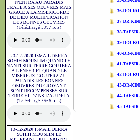
35-DR-KIN
N'ENTRA AU PARADIS
GRACE A SES OEUVRES MAIS
36-DOURO
GRACE A LA MISERICORDE
DE DIEU MULTIPLICATION
37-DR-KI
DES BONNES OEUVRES
(Téléchargé 3997 fois)
38-TAFSIR-
39-DOURO
40-DR-KI
20-12-2020 ISMAIL DERRA
SOHIH MOUSLIM QUAND LE
41-TAFSIR-
NANTI SUR TERRE GOUTERA
A L'ENFER ET QUAND LE
42-DOURO
MISEREUX GOUTERA AU
PARADIS LES BONNES
43-DR-KI
OEUVRES DU CROYANT
SONT RECOMPENSES SUR
TERRE ET DANS L'AU DELA
44-TAFSIR-
(Téléchargé 3566 fois)
45-TAFSI
13-12-2020 ISMAIL DERRA
SOHIH MOUSLIM LE
MECREANT QUI EXAGERE