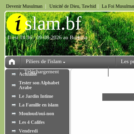
|
|
Devenir Musulman
Unicité de Dieu, Tawhid
La Foi Musulman
i
slam.bf
Il est 14:36 / 09-08-2026 au Burkina
Piliers de l'islam
Les p
Téléchargement
Fêtes
Actualité
Tester son Alphabet
Arabe
Le Jardin Intime
La Famille en islam
Mouloud/oui-non
Les 4 Califes
Vendredi