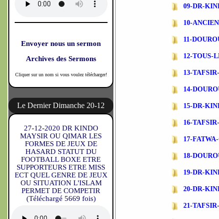
09-DR-KI
10-ANCIE
11-DOURO
Envoyer nous un sermon
12-TOUS-L
Archives des Sermons
13-TAFSI
Cliquer sur un nom si vous voulez télécharger!
14-DOURO
Le Dernier Dimanche 20-12
15-DR-KI
16-TAFSI
27-12-2020 DR KINDO
MAYSIR OU QIMAR LES
17-FATWA
FORMES DE JEUX DE
HASARD STATUT DU
18-DOURO
FOOTBALL BOXE ETRE
SUPPORTEURS ETRE MISS
19-DR-KI
ECT QUEL GENRE DE JEUX
OU SITUATION L'ISLAM
20-DR-KI
PERMET DE COMPETIR
(Téléchargé 5669 fois)
21-TAFSI