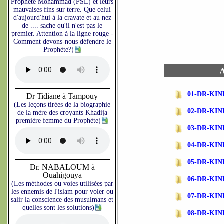
Prophète Mohammad (PSL) et leurs
mauvaises fins sur terre. Que celui
d'aujourd'hui à la cravate et au nez
de .... sache qu'il n'est pas le
premier. Attention à la ligne rouge -
Comment devons-nous défendre le
Prophète?)
A
01-DR-KIN
Dr Tidiane à Tampouy
(Les leçons tirées de la biographie
02-DR-KI
de la mère des croyants Khadija
première femme du Prophète)
03-DR-KIN
04-DR-KI
05-DR-KI
Dr. NABALOUM à
Ouahigouya
06-DR-KI
(Les méthodes ou voies utilisées par
les ennemis de l'islam pour voler ou
07-DR-KI
salir la conscience des musulmans et
quelles sont les solutions)
08-DR-KI