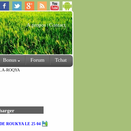
A propos
Contact
|
Bonus
Forum
Tchat
R-LA-ROQYA
charger
E ROUKYA LE 25 04