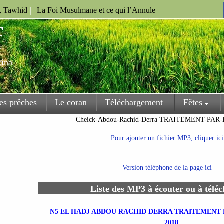
|
u, Tawhid
La Foi Musulmane et ce qui l’Annule
f
kina
es prêches
Le coran
Téléchargement
Fêtes
Cheick-Abdou-Rachid-Derra TRAITEMENT-PA
Pour ajouter un fichier MP3, cliquer ici
Version téléphone de la page ici
Liste des MP3 à écouter ou à télé
N5 EL HADJ ABDOU RACHID DERRA TRAITEMENT D
2018