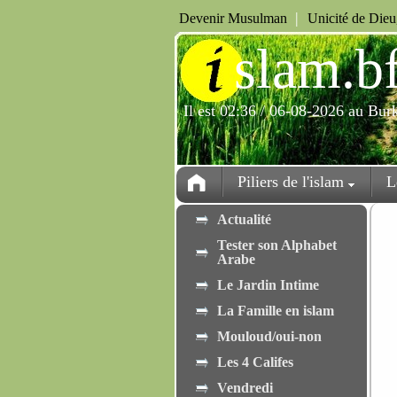
|
Devenir Musulman
Unicité de Die
i
slam.b
Il est 02:36 / 06-08-2026 au Bur
Piliers de l'islam
L
Actualité
Tester son Alphabet
Arabe
Le Jardin Intime
La Famille en islam
Mouloud/oui-non
Les 4 Califes
Vendredi