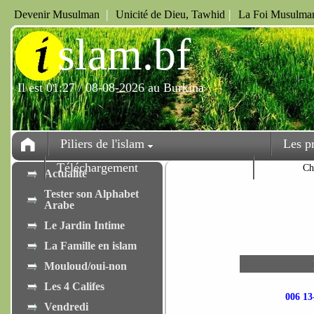
|
|
Devenir Musulman
Unicité de Dieu, Tawhid
La Foi Musulman
i
slam.bf
Il est 01:27 / 08-08-2026 au Burkina
Piliers de l'islam
Les p
Téléchargement
Fêtes
Ch
Actualité
Tester son Alphabet
Arabe
Le Jardin Intime
La Famille en islam
Mouloud/oui-non
Les 4 Califes
006 1
Vendredi