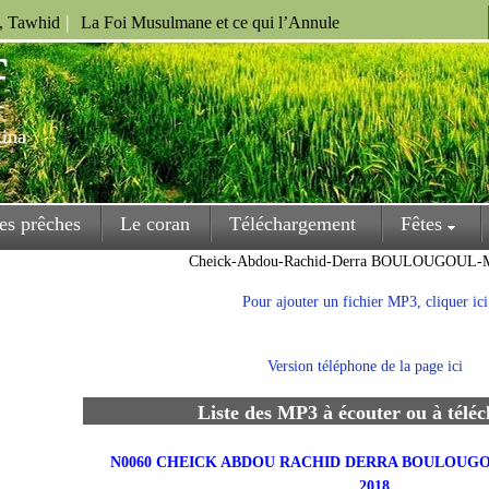
|
u, Tawhid
La Foi Musulmane et ce qui l’Annule
f
kina
es prêches
Le coran
Téléchargement
Fêtes
Cheick-Abdou-Rachid-Derra BOULOUGOU
Pour ajouter un fichier MP3, cliquer ici
Version téléphone de la page ici
Liste des MP3 à écouter ou à télé
N0060 CHEICK ABDOU RACHID DERRA BOULOUGO
2018