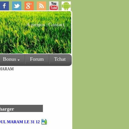
A propos
Contact
|
Bonus
Forum
Tchat
L-MARAM
charger
UL MARAM LE 31 12