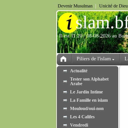
|
Devenir Musulman
Unicité de Die
i
slam.b
Il est 11:20 / 08-08-2026 au Bur
Piliers de l'islam
L
Actualité
Tester son Alphabet
Arabe
Le Jardin Intime
La Famille en islam
Mouloud/oui-non
Les 4 Califes
Vendredi