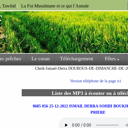
|
u, Tawhid
La Foi Musulmane et ce qui l’Annule
f
kina
es prêches
Le coran
Téléchargement
Fêtes
Cheik-Ismael-Derra DOUROUS-DE-DIMANCHE-DE-
Version téléphone de la page ici
Liste des MP3 à écouter ou à télé
0685 056 25-12-2022 ISMAIL DERRA SOHIH BOUK
PRIERE