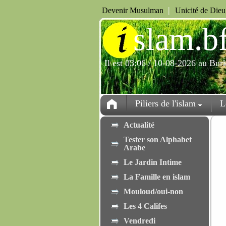
|
Devenir Musulman
Unicité de Die
i
slam.b
Il est 03:06 / 10-08-2026 au Bur
Piliers de l'islam
L
Actualité
Tester son Alphabet
Arabe
Le Jardin Intime
La Famille en islam
Mouloud/oui-non
Les 4 Califes
Vendredi