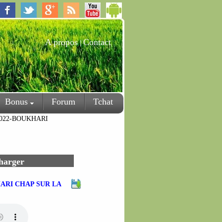
A propos
Contact
|
Bonus
Forum
Tchat
2022-BOUKHARI
charger
HARI CHAP SUR LA