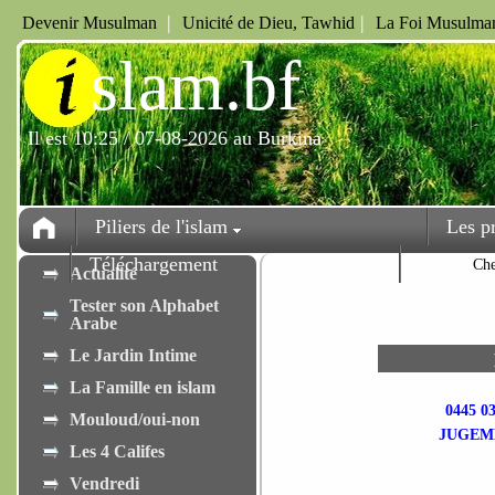
|
|
Devenir Musulman
Unicité de Dieu, Tawhid
La Foi Musulman
i
slam.bf
Il est 10:25 / 07-08-2026 au Burkina
Piliers de l'islam
Les p
Téléchargement
Fêtes
Ch
Actualité
Tester son Alphabet
Arabe
Le Jardin Intime
La Famille en islam
0445 0
Mouloud/oui-non
JUGEME
Les 4 Califes
Vendredi