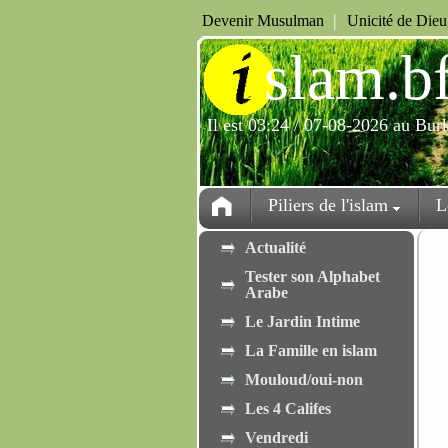
|
Devenir Musulman
Unicité de Die
i
slam.b
Il est 03:24 / 07-08-2026 au Bur
Piliers de l'islam
L
Actualité
Tester son Alphabet
Arabe
Le Jardin Intime
La Famille en islam
Mouloud/oui-non
Les 4 Califes
Vendredi