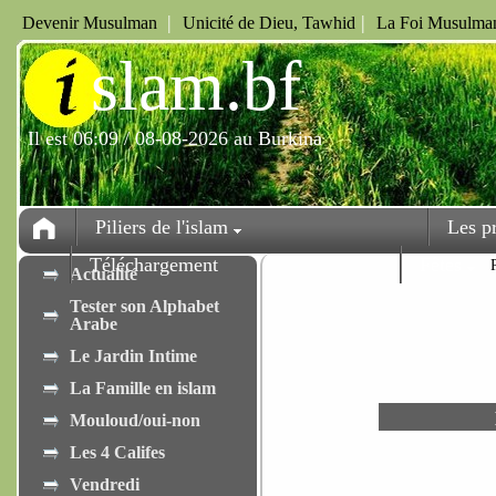
|
|
Devenir Musulman
Unicité de Dieu, Tawhid
La Foi Musulman
i
slam.bf
Il est 06:09 / 08-08-2026 au Burkina
Piliers de l'islam
Les p
Téléchargement
Fêtes
Actualité
Tester son Alphabet
Arabe
Le Jardin Intime
La Famille en islam
Mouloud/oui-non
Les 4 Califes
Vendredi