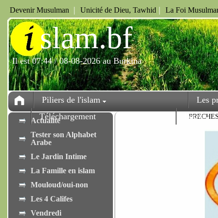
|
|
Devenir Musulman
Unicité de Dieu, Tawhid
La Foi Musulman
i
slam.bf
Il est 07:44 / 08-08-2026 au Burkina
Piliers de l'islam
Les p
Téléchargement
Fêtes
PRECHE
Actualité
Tester son Alphabet
Arabe
Le Jardin Intime
La Famille en islam
Mouloud/oui-non
Les 4 Califes
Vendredi