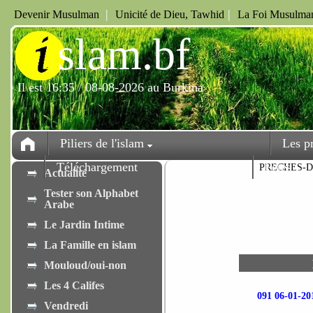
|
|
Devenir Musulman
Unicité de Dieu, Tawhid
La Foi Musulman
i
slam.bf
Il est 16:35 / 08-08-2026 au Burkina
Piliers de l'islam
Les p
Téléchargement
Fêtes
PRECHES-
Actualité
Tester son Alphabet
Arabe
Le Jardin Intime
La Famille en islam
Mouloud/oui-non
Les 4 Califes
091 06-01-
Vendredi