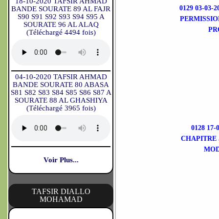
18-10-2020 TAFSIR AHMAD
0129 03-03
BANDE SOURATE 89 AL FAJR
S90 S91 S92 S93 S94 S95 A
PERMISSIO
SOURATE 96 AL ALAQ
PR
(Téléchargé 4494 fois)
04-10-2020 TAFSIR AHMAD
BANDE SOURATE 80 ABASA
S81 S82 S83 S84 S85 S86 S87 A
SOURATE 88 AL GHASHIYA
(Téléchargé 3965 fois)
0128 17
CHAPITRE 
MOD
Voir Plus...
TAFSIR DIALLO
MOHAMAD