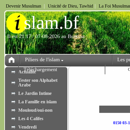
|
|
Devenir Musulman
Unicité de Dieu, Tawhid
La Foi Musulman
i
slam.bf
Il est 21:17 / 07-08-2026 au Burkina
Piliers de l'islam
Les p
Téléchargement
Fêtes
Actualité
Tester son Alphabet
Arabe
Le Jardin Intime
La Famille en islam
Mouloud/oui-non
Les 4 Califes
0150 03
Vendredi