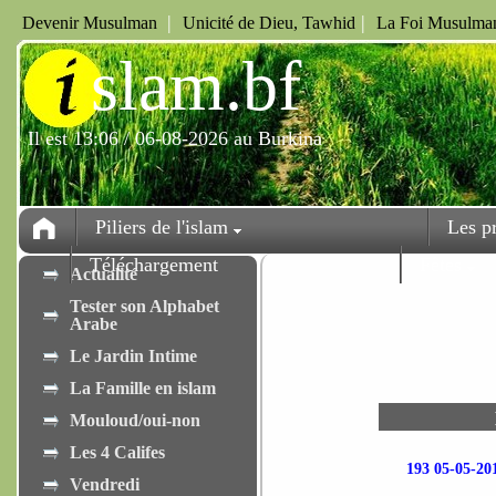
|
|
Devenir Musulman
Unicité de Dieu, Tawhid
La Foi Musulman
i
slam.bf
Il est 13:06 / 06-08-2026 au Burkina
Piliers de l'islam
Les p
Téléchargement
Fêtes
Actualité
Tester son Alphabet
Arabe
Le Jardin Intime
La Famille en islam
Mouloud/oui-non
Les 4 Califes
193 05-05-
Vendredi