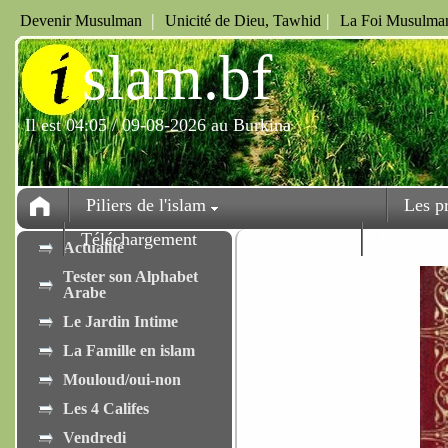
|
|
Devenir Musulman
Unicité de Dieu, Tawhid
La Foi Musulman
i
slam.bf
Il est 04:05 / 09-08-2026 au Burkina
Piliers de l'islam
Les p
Téléchargement
Fêtes
Actualité
Tester son Alphabet
Arabe
Le Jardin Intime
La Famille en islam
Mouloud/oui-non
Les 4 Califes
Vendredi