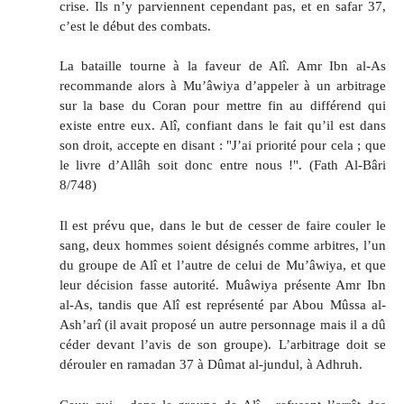
crise. Ils n’y parviennent cependant pas, et en safar 37,
c’est le début des combats.
La bataille tourne à la faveur de Alî. Amr Ibn al-As
recommande alors à Mu’âwiya d’appeler à un arbitrage
sur la base du Coran pour mettre fin au différend qui
existe entre eux. Alî, confiant dans le fait qu’il est dans
son droit, accepte en disant : "J’ai priorité pour cela ; que
le livre d’Allâh soit donc entre nous !". (Fath Al-Bâri
8/748)
Il est prévu que, dans le but de cesser de faire couler le
sang, deux hommes soient désignés comme arbitres, l’un
du groupe de Alî et l’autre de celui de Mu’âwiya, et que
leur décision fasse autorité. Muâwiya présente Amr Ibn
al-As, tandis que Alî est représenté par Abou Mûssa al-
Ash’arî (il avait proposé un autre personnage mais il a dû
céder devant l’avis de son groupe). L’arbitrage doit se
dérouler en ramadan 37 à Dûmat al-jundul, à Adhruh.