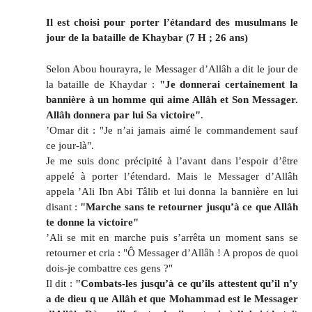
Il est choisi pour porter l’étandard des musulmans le
jour de la bataille de Khaybar (7 H ; 26 ans)
Selon Abou hourayra, le Messager d’Allâh a dit le jour de
la bataille de Khaydar :
"Je donnerai certainement la
bannière à un homme qui aime Allâh et Son Messager.
Allâh donnera par lui Sa victoire"
.
’Omar dit : "Je n’ai jamais aimé le commandement sauf
ce jour-là".
Je me suis donc précipité à l’avant dans l’espoir d’être
appelé à porter l’étendard. Mais le Messager d’Allâh
appela ’Ali Ibn Abi Tâlib et lui donna la bannière en lui
disant :
"Marche sans te retourner jusqu’à ce que Allâh
te donne la victoire"
’Ali se mit en marche puis s’arrêta un moment sans se
retourner et cria : "Ô Messager d’Allâh ! A propos de quoi
dois-je combattre ces gens ?"
Il dit :
"Combats-les jusqu’à ce qu’ils attestent qu’il n’y
a de dieu q ue Allâh et que Mohammad est le Messager