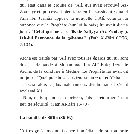
qui était dans le groupe de ’Alî, qui avait retrouvé Az-
Zoubayr et qui croyait bien faire en l’assassinant ; quand
Amr Ibn Jurmûz apporte la nouvelle à Alî, celui-ci lui
annonce que le Prophète (sur lui la paix) lui avait dit un
jour :
"Celui qui tuera le fils de Safiyya (Az-Zoubayr),
fais-lui l’annonce de la géhenne"
. (Fath Al-Bâri 6/276,
7/104).
Aïcha est traitée par ’Alî avec tous les égards qui lui sont
dus ; il demande à Muhammad Ibn Abî Bakr, frère de
Aïcha, de la conduire à Médine. Le Prophète lui avait dit
un jour : "Quelque chose surviendra entre toi et Aïcha.
- Je serai alors le plus malchanceux des humains ! s’était
exclamé Alî.
- Non, mais quand cela arrivera, fais-la retourner à son
lieu de sécurité" (Fath Al-Bâri 13/70).
La bataille de Siffin (36 H.)
’Ali exige la reconnaissance immédiate de son autorité