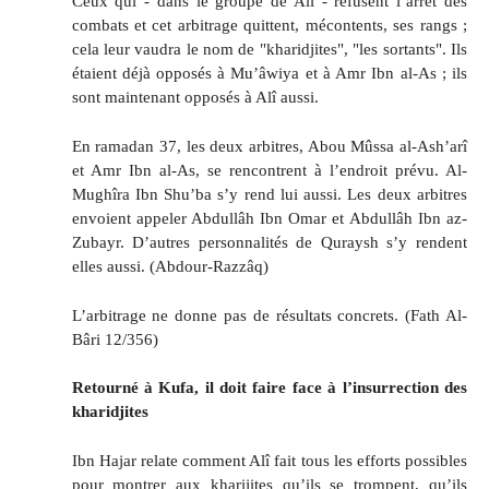
Ceux qui - dans le groupe de Alî - refusent l’arrêt des
combats et cet arbitrage quittent, mécontents, ses rangs ;
cela leur vaudra le nom de "kharidjites", "les sortants". Ils
étaient déjà opposés à Mu’âwiya et à Amr Ibn al-As ; ils
sont maintenant opposés à Alî aussi.
En ramadan 37, les deux arbitres, Abou Mûssa al-Ash’arî
et Amr Ibn al-As, se rencontrent à l’endroit prévu. Al-
Mughîra Ibn Shu’ba s’y rend lui aussi. Les deux arbitres
envoient appeler Abdullâh Ibn Omar et Abdullâh Ibn az-
Zubayr. D’autres personnalités de Quraysh s’y rendent
elles aussi. (Abdour-Razzâq)
L’arbitrage ne donne pas de résultats concrets. (Fath Al-
Bâri 12/356)
Retourné à Kufa, il doit faire face à l’insurrection des
kharidjites
Ibn Hajar relate comment Alî fait tous les efforts possibles
pour montrer aux kharijites qu’ils se trompent, qu’ils