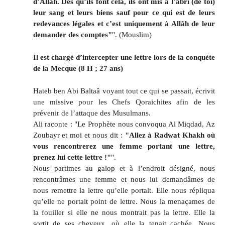
d’Allâh. Dès qu’ils font cela, ils ont mis à l’abri (de toi)
leur sang et leurs biens sauf pour ce qui est de leurs
redevances légales et c’est uniquement à Allâh de leur
demander des comptes"
". (Mouslim)
Il est chargé d’intercepter une lettre lors de la conquète
de la Mecque (8 H ; 27 ans)
Hateb ben Abi Baltaâ voyant tout ce qui se passait, écrivit
une missive pour les Chefs Qoraichites afin de les
prévenir de l’attaque des Musulmans.
Ali raconte : "Le Prophète nous convoqua Al Miqdad, Az
Zoubayr et moi et nous dit :
"Allez à Radwat Khakh où
vous rencontrerez une femme portant une lettre,
prenez lui cette lettre !"
".
Nous partimes au galop et à l’endroit désigné, nous
rencontrâmes une femme et nous lui demandâmes de
nous remettre la lettre qu’elle portait. Elle nous répliqua
qu’elle ne portait point de lettre. Nous la menaçames de
la fouiller si elle ne nous montrait pas la lettre. Elle la
sortit de ses cheveux, où elle la tenait cachée. Nous