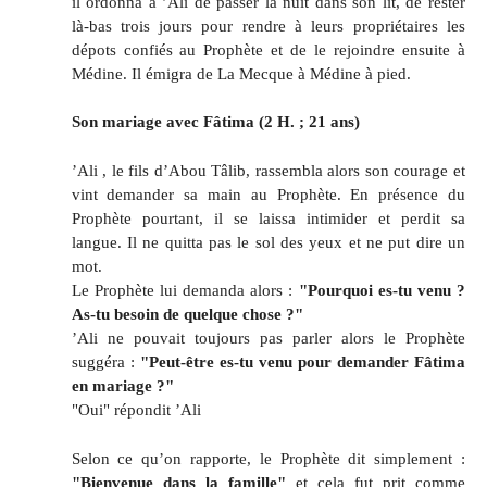
il ordonna à ’Ali de passer la nuit dans son lit, de rester
là-bas trois jours pour rendre à leurs propriétaires les
dépots confiés au Prophète et de le rejoindre ensuite à
Médine. Il émigra de La Mecque à Médine à pied.
Son mariage avec Fâtima (2 H. ; 21 ans)
’Ali , le fils d’Abou Tâlib, rassembla alors son courage et
vint demander sa main au Prophète. En présence du
Prophète pourtant, il se laissa intimider et perdit sa
langue. Il ne quitta pas le sol des yeux et ne put dire un
mot.
Le Prophète lui demanda alors :
"Pourquoi es-tu venu ?
As-tu besoin de quelque chose ?"
’Ali ne pouvait toujours pas parler alors le Prophète
suggéra :
"Peut-être es-tu venu pour demander Fâtima
en mariage ?"
"Oui" répondit ’Ali
Selon ce qu’on rapporte, le Prophète dit simplement :
"Bienvenue dans la famille"
et cela fut prit comme