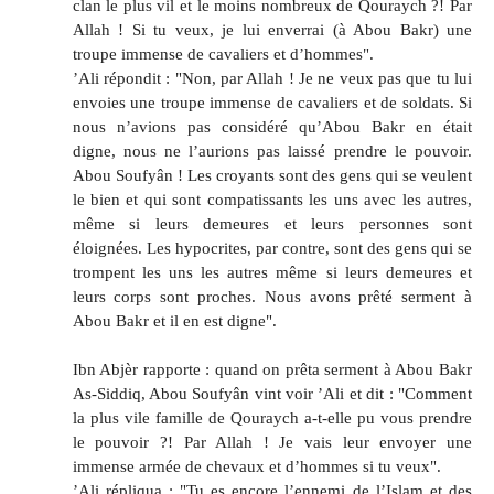
clan le plus vil et le moins nombreux de Qouraych ?! Par
Allah ! Si tu veux, je lui enverrai (à Abou Bakr) une
troupe immense de cavaliers et d’hommes".
’Ali répondit : "Non, par Allah ! Je ne veux pas que tu lui
envoies une troupe immense de cavaliers et de soldats. Si
nous n’avions pas considéré qu’Abou Bakr en était
digne, nous ne l’aurions pas laissé prendre le pouvoir.
Abou Soufyân ! Les croyants sont des gens qui se veulent
le bien et qui sont compatissants les uns avec les autres,
même si leurs demeures et leurs personnes sont
éloignées. Les hypocrites, par contre, sont des gens qui se
trompent les uns les autres même si leurs demeures et
leurs corps sont proches. Nous avons prêté serment à
Abou Bakr et il en est digne".
Ibn Abjèr rapporte : quand on prêta serment à Abou Bakr
As-Siddiq, Abou Soufyân vint voir ’Ali et dit : "Comment
la plus vile famille de Qouraych a-t-elle pu vous prendre
le pouvoir ?! Par Allah ! Je vais leur envoyer une
immense armée de chevaux et d’hommes si tu veux".
’Ali répliqua : "Tu es encore l’ennemi de l’Islam et des