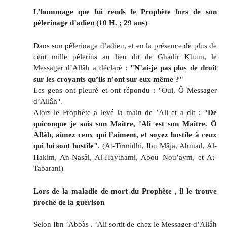
L’hommage que lui rends le Prophète lors de son
pèlerinage d’adieu (10 H. ; 29 ans)
Dans son pèlerinage d’adieu, et en la présence de plus de
cent mille pèlerins au lieu dit de Ghadir Khum, le
Messager d’Allâh a déclaré :
"N’ai-je pas plus de droit
sur les croyants qu’ils n’ont sur eux même ?"
Les gens ont pleuré et ont répondu : "Oui, Ô Messager
d’Allâh".
Alors le Prophète a levé la main de ’Ali et a dit :
"De
quiconque je suis son Maître, ’Ali est son Maître. Ô
Allâh, aimez ceux qui l’aiment, et soyez hostile à ceux
qui lui sont hostile"
. (At-Tirmidhi, Ibn Mâja, Ahmad, Al-
Hakim, An-Nasâi, Al-Haythami, Abou Nou’aym, et At-
Tabarani)
Lors de la maladie de mort du Prophète , il le trouve
proche de la guérison
Selon Ibn ’Abbàs , ’Ali sortit de chez le Messager d’Allâh