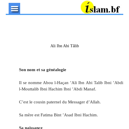
Ali Ibn Abi Tâlib
Son nom et sa généalogie
Il se nomme Abou l-Haçan ’Ali Ibn Abi Talib Ibni ’Abdi
l-Mouttalib Ibni Hachim Ibni ’Abdi Manaf.
C’est le cousin paternel du Messager d’Allah.
Sa mère est Fatima Bint ’Asad Ibni Hachim.
Sa naissance