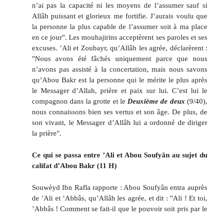
n’ai pas la capacité ni les moyens de l’assumer sauf si
Allâh puissant et glorieux me fortifie. J’aurais voulu que
la personne la plus capable de l’assumer soit à ma place
en ce jour". Les mouhajirins acceptèrent ses paroles et ses
excuses. ’Ali et Zoubayr, qu’Allâh les agrée, déclarèrent :
"Nous avons été fâchés uniquement parce que nous
n’avons pas assisté à la concertation, mais nous savons
qu’Abou Bakr est la personne qui le mérite le plus après
le Messager d’Allah, prière et paix sur lui. C’est lui le
compagnon dans la grotte et le
Deuxième de deux
(9/40),
nous connaissons bien ses vertus et son âge. De plus, de
son vivant, le Messager d’Allâh lui a ordonné de diriger
la prière".
Ce qui se passa entre ’Ali et Abou Soufyân au sujet du
califat d’Abou Bakr (11 H)
Souwèyd Ibn Rafla rapporte : Abou Soufyân entra auprès
de ’Ali et ’Abbâs, qu’Allâh les agrée, et dit : "Ali ! Et toi,
’Abbâs ! Comment se fait-il que le pouvoir soit pris par le