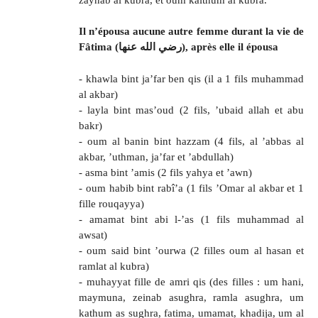
Il n’épousa aucune autre femme durant la vie de
Fâtima (رضي الله عنها), après elle il épousa
- khawla bint ja’far ben qis (il a 1 fils muhammad
al akbar)
- layla bint mas’oud (2 fils, ’ubaid allah et abu
bakr)
- oum al banin bint hazzam (4 fils, al ’abbas al
akbar, ’uthman, ja’far et ’abdullah)
- asma bint ’amis (2 fils yahya et ’awn)
- oum habib bint rabî’a (1 fils ’Omar al akbar et 1
fille rouqayya)
- amamat bint abi l-’as (1 fils muhammad al
awsat)
- oum said bint ’ourwa (2 filles oum al hasan et
ramlat al kubra)
- muhayyat fille de amri qis (des filles : um hani,
maymuna, zeinab asughra, ramla asughra, um
kathum as sughra, fatima, umamat, khadija, um al