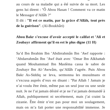
au cours de sa maladie qui a été suivie de sa mort. Les
gens lui dirent : "Ô Abou Hasan ! Comment va ce matin
le Messager d’Allâh ?"
Il dit :
"Il est ce matin, par la grâce d’Allâh, tout près
de la guérison"
. (Al-Boukhâri)
Abou Bakr s’excuse d’avoir accepté le califat et ’Ali et
Zoubayr affirment qu’il en est le plus digne (11 H)
Sa’d Ibn Ibrahim Ibn ’Abdirrahmân Ibn ’Awf rapporte :
’Abdarrahmân Ibn ’Awf était avec ’Omar Ibn Alkhattab
quand Mouhammad Ibn Maslèma cassa le sabre de
Zoubayr Ibn Al-’Awwâm, qu’Allâh l’agrée. Puis Abou
Bakr As-Siddiq se leva, sermonna les musulmans et
s’excusa auprès d’eux en disant : "Par Allah ! Jamais je
n’ai voulu être émir, même pas un seul jour ou une seule
nuit. Je ne l’ai jamais désiré et je ne l’ai jamais demandé à
Allah, publiquement ni secrètement, mais j’ai craint la
zizanie. Être émir n’est pas pour moi un soulagement,
mais on m’a fait porter une responsabilité immense. Je