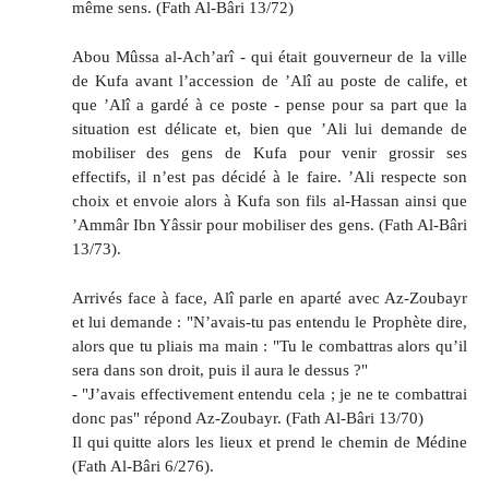
même sens. (Fath Al-Bâri 13/72)
Abou Mûssa al-Ach’arî - qui était gouverneur de la ville
de Kufa avant l’accession de ’Alî au poste de calife, et
que ’Alî a gardé à ce poste - pense pour sa part que la
situation est délicate et, bien que ’Ali lui demande de
mobiliser des gens de Kufa pour venir grossir ses
effectifs, il n’est pas décidé à le faire. ’Ali respecte son
choix et envoie alors à Kufa son fils al-Hassan ainsi que
’Ammâr Ibn Yâssir pour mobiliser des gens. (Fath Al-Bâri
13/73).
Arrivés face à face, Alî parle en aparté avec Az-Zoubayr
et lui demande : "N’avais-tu pas entendu le Prophète dire,
alors que tu pliais ma main : "Tu le combattras alors qu’il
sera dans son droit, puis il aura le dessus ?"
- "J’avais effectivement entendu cela ; je ne te combattrai
donc pas" répond Az-Zoubayr. (Fath Al-Bâri 13/70)
Il qui quitte alors les lieux et prend le chemin de Médine
(Fath Al-Bâri 6/276).