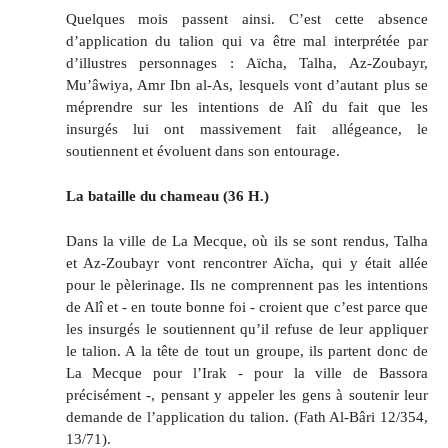
Quelques mois passent ainsi. C’est cette absence
d’application du talion qui va être mal interprétée par
d’illustres personnages : Aïcha, Talha, Az-Zoubayr,
Mu’âwiya, Amr Ibn al-As, lesquels vont d’autant plus se
méprendre sur les intentions de Alî du fait que les
insurgés lui ont massivement fait allégeance, le
soutiennent et évoluent dans son entourage.
La bataille du chameau (36 H.)
Dans la ville de La Mecque, où ils se sont rendus,
Talha
et
Az-Zoubayr
vont rencontrer Aïcha, qui y était allée
pour le pèlerinage. Ils ne comprennent pas les intentions
de Alî et - en toute bonne foi - croient que c’est parce que
les insurgés le soutiennent qu’il refuse de leur appliquer
le talion. A la tête de tout un groupe, ils partent donc de
La Mecque pour l’Irak - pour la ville de Bassora
précisément -, pensant y appeler les gens à soutenir leur
demande de l’application du talion. (Fath Al-Bâri 12/354,
13/71).