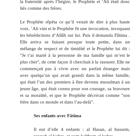
la fraternité après l’hègire, le Prophète et ’Ali était donc
liés comme des frères.
Le Prophète répéta ce qu’il venait de dire à plus haute
voix. ’Ali vint et le Prophète fit une invocation, invoquant
les bénédictions d’Allâh sur lui. Puis il demanda Fâtima .
Elle arriva se faisant presque toute petite, dans un
mélange de respect et de timidité et le Prophète lui dit :
"Je t’ai marié à la personne de ma famille qui m’est le
plus cher", de cette façon il cherchait à la rassurer. Elle ne
commençait pas à vivre avec un parfait étranger mais
avec quelqu’un qui avait grandi dans la même famille,
qui était l’un des premiers à être devenu musulman à un
jeune âge, qui était connu pour son courage, sa bravoure
et sa moralité, et que le Prophète décrivait comme "son
frère dans ce monde et dans l’au-delà".
Ses enfants avec Fâtima
Il eut d’elle 4 enfants : al Hasan, al hussein,
zaynab al kubra, et oum kalthum al kubra.