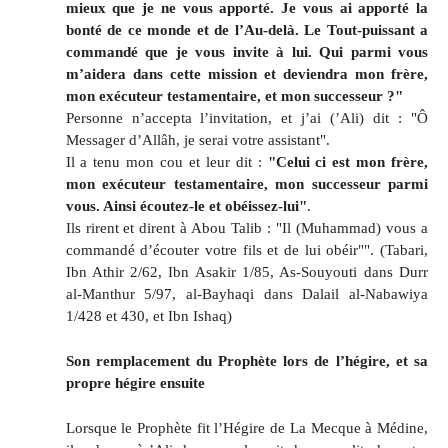
mieux que je ne vous apporté. Je vous ai apporté la
bonté de ce monde et de l’Au-delà. Le Tout-puissant a
commandé que je vous invite à lui. Qui parmi vous
m’aidera dans cette mission et deviendra mon frère,
mon exécuteur testamentaire, et mon successeur ?"
Personne n’accepta l’invitation, et j’ai (’Ali) dit : "Ô
Messager d’Allâh, je serai votre assistant".
Il a tenu mon cou et leur dit :
"Celui ci est mon frère,
mon exécuteur testamentaire, mon successeur parmi
vous. Ainsi écoutez-le et obéissez-lui"
.
Ils rirent et dirent à Abou Talib : "Il (Muhammad) vous a
commandé d’écouter votre fils et de lui obéir"". (Tabari,
Ibn Athir 2/62, Ibn Asakir 1/85, As-Souyouti dans Durr
al-Manthur 5/97, al-Bayhaqi dans Dalail al-Nabawiya
1/428 et 430, et Ibn Ishaq)
Son remplacement du Prophète lors de l’hégire, et sa
propre hégire ensuite
Lorsque le Prophète fit l’Hégire de La Mecque à Médine,