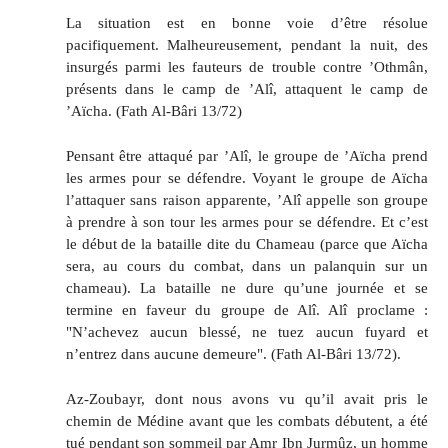
La situation est en bonne voie d’être résolue
pacifiquement. Malheureusement, pendant la nuit, des
insurgés parmi les fauteurs de trouble contre ’Othmân,
présents dans le camp de ’Alî, attaquent le camp de
’Aïcha. (Fath Al-Bâri 13/72)
Pensant être attaqué par ’Alî, le groupe de ’Aïcha prend
les armes pour se défendre. Voyant le groupe de Aïcha
l’attaquer sans raison apparente, ’Alî appelle son groupe
à prendre à son tour les armes pour se défendre. Et c’est
le début de la bataille dite du Chameau (parce que Aïcha
sera, au cours du combat, dans un palanquin sur un
chameau). La bataille ne dure qu’une journée et se
termine en faveur du groupe de Alî. Alî proclame :
"N’achevez aucun blessé, ne tuez aucun fuyard et
n’entrez dans aucune demeure". (Fath Al-Bâri 13/72).
Az-Zoubayr, dont nous avons vu qu’il avait pris le
chemin de Médine avant que les combats débutent, a été
tué pendant son sommeil par Amr Ibn Jurmûz, un homme