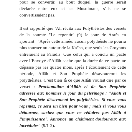
pour se convertir, au bout duquel, la guerre serait
déclarée entre eux et les Musulmans, s’ils ne se
convertissaient pas.
Il est rapporté que ’Ali récita aux Polythéistes des versets
de la sourate "Le repentir" (9) le jour de Arafa en
ajoutant : "Après cette année, aucun polythéiste ne pourra
plus tourner nu autour de la Ka’ba, que seuls les Croyants
entreraient au Paradis. Que celui qui a conclu un pacte
avec l’Envoyé d’Allâh sache que la durée de ce pacte ne
dépasse pas les quatre mois, après l’écoulement de cette
période, Allâh et Son Prophète désavoueront les
polythéistes. C’est bien là ce que Allâh voulait dire par ce
verset :
Proclamation d’Allâh et de Son Prophète
adressée aux hommes le jour du pélerinage : "Allâh et
Son Prophète désavouent les polythéistes. Si vous vous
repentez, ce sera un bien pour vous ; mais si vous vous
détournez, sachez que vous ne réduirez pas Allâh à
l’impuissance". Annonce un châtiment douloureux aux
incrédules
" (9/1 3).