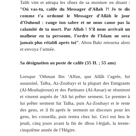
Talib vint et attrapa les rênes de sa monture en disant :
"Où vas-tu, calife du Messager d’Allah ?! Je te dis
comme t’a ordonné le Messager d’Allâh le jour
d’Ouhoud : range ton sabre et ne nous cause pas la
calamité de ta mort. Par Allah ! S’il nous arrivait un
malheur en ta personne, l’ordre de l’Islam ne sera
jamais plus rétabli après toi"
. Abou Bakr retourna alors
et envoya l’armée.
Sa désignation au poste de calife (35 H. ; 55 ans)
Lorsque ’Othman Ibn ’Affan, que Allâh l’agrée, fut
assassiné, Talha, Az-Zoubayr et la plupart des Emigrants
(Al-Mouhajiroun) et des Partisans (Al-Ansar) se réunirent
et vinrent auprès de ’Ali lui prêter serment. Le premier à
lui prêter serment fut Talha, puis Az-Zoubayr et le reste
des gens, et il fit après le serment un discours pour les
gens, les conseilla, puis rentra chez lui. Ceci eut lieu le
jeudi, cinq jours avant la fin de dhou l-hijjah, la trente-
cinquième année de l’Hégire.