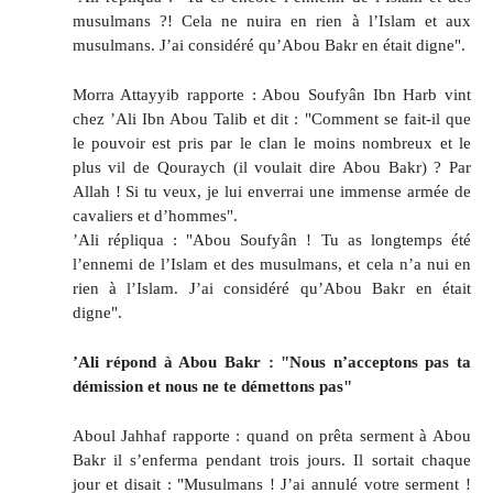
musulmans ?! Cela ne nuira en rien à l’Islam et aux
musulmans. J’ai considéré qu’Abou Bakr en était digne".
Morra Attayyib rapporte : Abou Soufyân Ibn Harb vint
chez ’Ali Ibn Abou Talib et dit : "Comment se fait-il que
le pouvoir est pris par le clan le moins nombreux et le
plus vil de Qouraych (il voulait dire Abou Bakr) ? Par
Allah ! Si tu veux, je lui enverrai une immense armée de
cavaliers et d’hommes".
’Ali répliqua : "Abou Soufyân ! Tu as longtemps été
l’ennemi de l’Islam et des musulmans, et cela n’a nui en
rien à l’Islam. J’ai considéré qu’Abou Bakr en était
digne".
’Ali répond à Abou Bakr : "Nous n’acceptons pas ta
démission et nous ne te démettons pas"
Aboul Jahhaf rapporte : quand on prêta serment à Abou
Bakr il s’enferma pendant trois jours. Il sortait chaque
jour et disait : "Musulmans ! J’ai annulé votre serment !