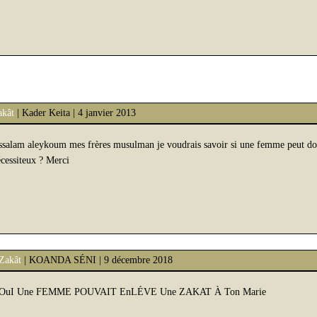
akât
| Kader Keita | 4 janvier 2013
salam aleykoum mes frères musulman je voudrais savoir si une femme peut donn
cessiteux ? Merci
Zakât
| KOANDA SÉNI | 9 décembre 2018
OuI Une FEMME POUVAIT EnLÉVE Une ZAKAT À Ton Marie