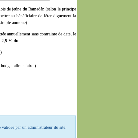
 mois de jeûne du Ramadân (selon le principe
ettre au bénéficiaire de fêter dignement la
e simple aumone).
tée annuellement sans contrainte de date, le
e
2,5 %
du :
é)
, budget alimentaire )
 validée par un administrateur du site.