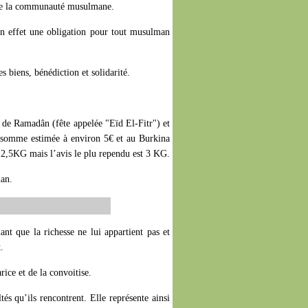
n de la communauté musulmane.
t en effet une obligation pour tout musulman
s biens, bénédiction et solidarité.
s de Ramadân (fête appelée "Eïd El-Fitr") et
e somme estimée à environ 5€ et au Burkina
 2,5KG mais l’avis le plu rependu est 3 KG.
man.
nt que la richesse ne lui appartient pas et
.
rice et de la convoitise.
és qu’ils rencontrent. Elle représente ainsi