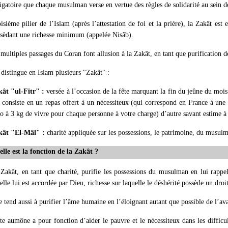
igatoire que chaque musulman verse en vertue des règles de solidarité au sei
isième pilier de l’Islam (après l’attestation de foi et la prière), la Zakât es
sèdant une richesse minimum (appelée Nisâb).
multiples passages du Coran font allusion à la Zakât, en tant que purification de
distingue en Islam plusieurs "Zakât" :
kât "ul-Fitr" :
versée à l’occasion de la fête marquant la fin du jeûne du moi
 consiste en un repas offert à un nécessiteux (qui correspond en France à un
o à 3 kg de vivre pour chaque personne à votre charge) d’autre savant estime à
kât "El-Mâl" :
charité appliquée sur les possessions, le patrimoine, du musul
lle est la fonction de la Zakât ?
Zakât, en tant que charité, purifie les possessions du musulman en lui rappela
elle lui est accordée par Dieu, richesse sur laquelle le déshérité possède un droit
e tend aussi à purifier l’âme humaine en l’éloignant autant que possible de l’ava
te aumône a pour fonction d’aider le pauvre et le nécessiteux dans les difficult