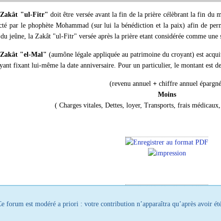
a
Zakât "ul-Fitr"
doit être versée avant la fin de la prière célèbrant la fin du
cté par le phophète Mohammad (sur lui la bénédiction et la paix) afin de perm
 du jeûne, la Zakât "ul-Fitr" versée après la prière etant considérée comme un
Zakât "el-Mal"
(aumône légale appliquée au patrimoine du croyant) est acquit
yant fixant lui-même la date anniversaire. Pour un particulier, le montant est d
(revenu annuel
+
chiffre annuel épargn
Moins
( Charges vitales, Dettes, loyer, Transports, frais médicaux
e forum est modéré a priori : votre contribution n’apparaîtra qu’après avoir été