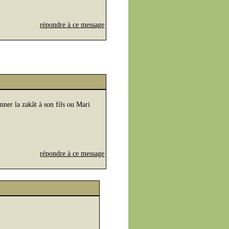
répondre à ce message
er la zakât à son fils ou Mari
répondre à ce message