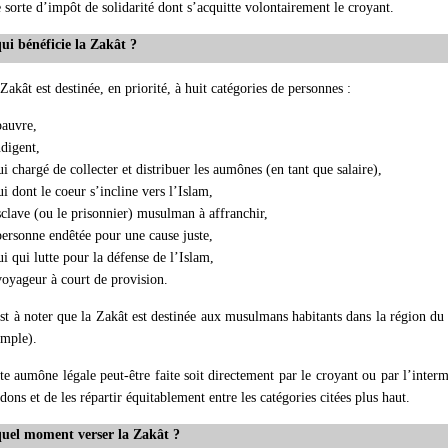
 sorte d’impôt de solidarité dont s’acquitte volontairement le croyant.
ui bénéficie la Zakât ?
Zakât est destinée, en priorité, à huit catégories de personnes :
pauvre,
ndigent,
ui chargé de collecter et distribuer les aumônes (en tant que salaire),
ui dont le coeur s’incline vers l’Islam,
sclave (ou le prisonnier) musulman à affranchir,
personne endêtée pour une cause juste,
ui qui lutte pour la défense de l’Islam,
voyageur à court de provision.
est à noter que la Zakât est destinée aux musulmans habitants dans la région du
mple).
te aumône légale peut-être faite soit directement par le croyant ou par l’inter
 dons et de les répartir équitablement entre les catégories citées plus haut.
quel moment verser la Zakât ?