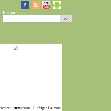
Rechercher :
A propos
Contact
|
Forum
Tchat
Bonus
ralement "purification". Il désigne l’aumône