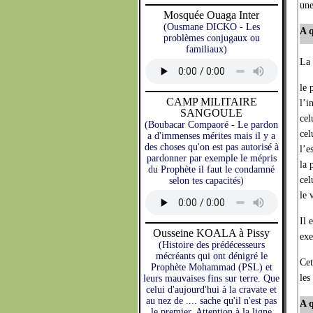
une
Mosquée Ouaga Inter
(Ousmane DICKO - Les
A q
problèmes conjugaux ou
familiaux)
La 
le 
CAMP MILITAIRE
l’i
SANGOULE
cel
(Boubacar Compaoré - Le pardon
cel
a d'immenses mérites mais il y a
des choses qu'on est pas autorisé à
l’e
pardonner par exemple le mépris
la 
du Prophète il faut le condamné
cel
selon tes capacités)
le 
Il 
Ousseine KOALA à Pissy
exe
(Histoire des prédécesseurs
mécréants qui ont dénigré le
Cet
Prophète Mohammad (PSL) et
les
leurs mauvaises fins sur terre. Que
celui d'aujourd'hui à la cravate et
au nez de .... sache qu'il n'est pas
A 
le premier. Attention à la ligne