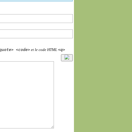
quote> <code>
<q>
et le code HTML