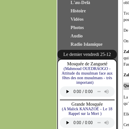
L'au-Delà
obl
Histoire
Tro
Vidéos
pos
Photos
De 
Audio
On 
Radio Islamique
Za
Le dernier vendredi 25-12
qui
Mosquée de Zangueté
Fas
(Mahmoud OUEDRAOGO -
Attitude du musulman face aux
Za
fêtes des non musulmans - très
important)
Que
La 
qu’
Grande Mosquée
(A Malick KANAZOÉ - Le 18
Rappel sur la Mort )
Ell
Cet