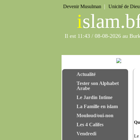
|
Devenir Musulman
Unicité de Die
i
slam.b
Il est 11:43 / 08-08-2026 au Bur
Les
Piliers de l'islam
Actualité
Tester son Alphabet
Arabe
Le Jardin Intime
La Famille en islam
Mouloud/oui-non
Qu’
Les 4 Califes
Vendredi
Le 