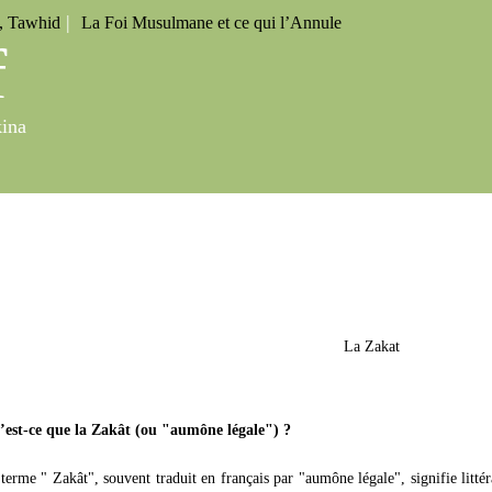
|
u, Tawhid
La Foi Musulmane et ce qui l’Annule
f
kina
 prêches
La radio
Le coran
Téléchargement
La Zakat
est-ce que la Zakât (ou "aumône légale") ?
terme " Zakât", souvent traduit en français par "aumône légale", signifie litté