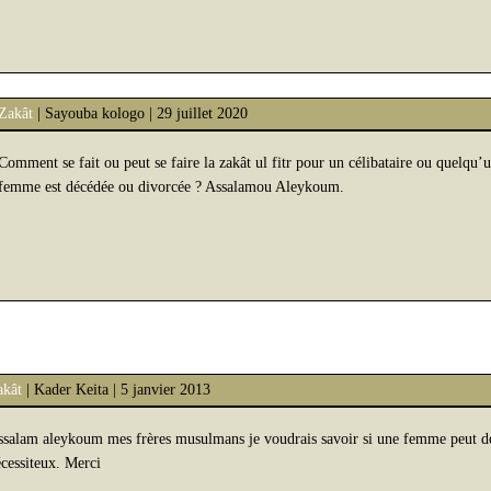
Zakât
| Sayouba kologo | 29 juillet 2020
Comment se fait ou peut se faire la zakât ul fitr pour un célibataire ou quelqu’u
femme est décédée ou divorcée ? Assalamou Aleykoum.
akât
| Kader Keita | 5 janvier 2013
salam aleykoum mes frères musulmans je voudrais savoir si une femme peut don
cessiteux. Merci